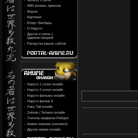
Каталог Статей
AMV ролики, приколы
Форум
Картинки
Юзер / Бигбары
О Наруто
Другое и связь с
администрацией
Раскрутка ваших сайтов
Наруто 1 сезон онлайн
Наруто 2 сезон онлайн
Наруто фильмы онлайн
Наруто фильм 9
Fairy Tail онлайн
Zetman / Зетмен онлайн
Учитель-мафиози Реборн!
Аниме новинки (онгоинги)
Другие аниме онлайн