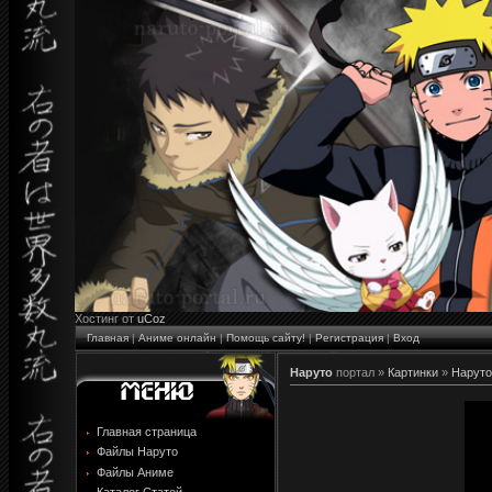
Хостинг от
uCoz
Главная
|
Аниме онлайн
|
Помощь сайту!
|
Регистрация
|
Вход
Наруто
портал »
Картинки
»
Наруто
Главная страница
Файлы Наруто
Файлы Аниме