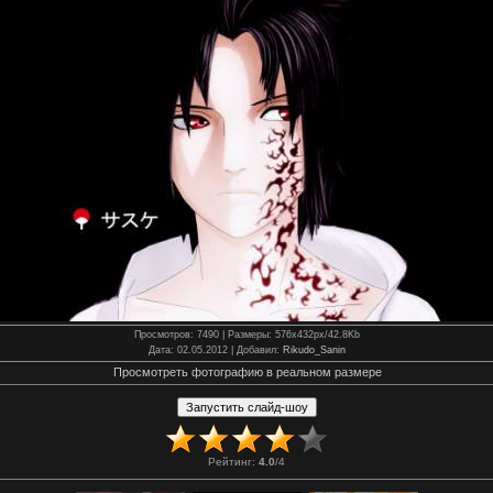
Просмотров
: 7490 |
Размеры
: 576x432px/42.8Kb
Дата
: 02.05.2012 |
Добавил
:
Rikudo_Sanin
Просмотреть фотографию в реальном размере
Рейтинг
:
4.0
/
4