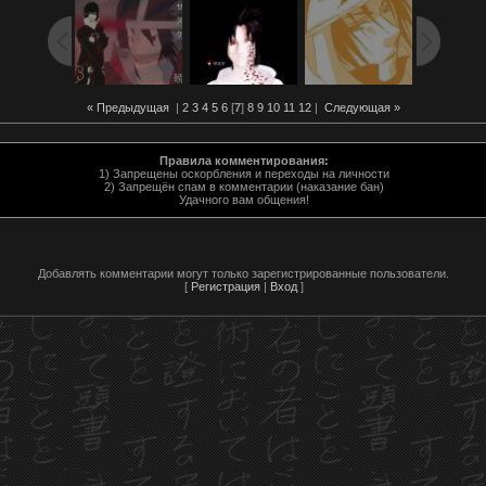
« Предыдущая
|
2
3
4
5
6
[
7
]
8
9
10
11
12
|
Следующая »
Правила комментирования:
1) Запрещены оскорбления и переходы на личности
2) Запрещён спам в комментарии (наказание бан)
Удачного вам общения!
Добавлять комментарии могут только зарегистрированные пользователи.
[
Регистрация
|
Вход
]