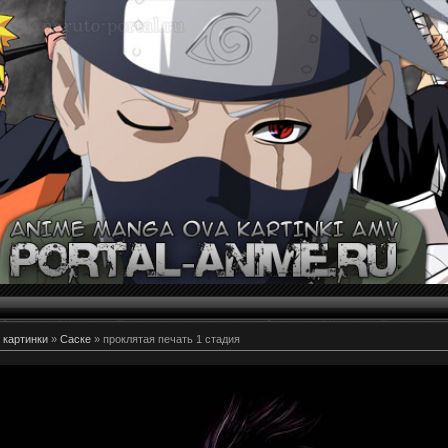
 картинки
»
Саске
» проклятая печать 1 стадия