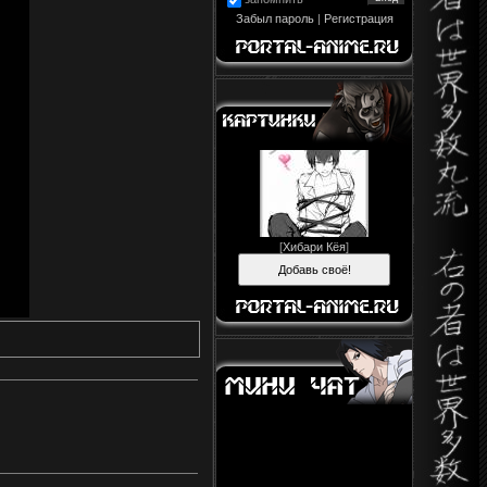
Забыл пароль
|
Регистрация
[
Хибари Кёя
]