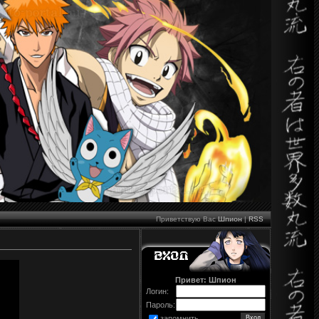
Приветствую Вас
Шпион
|
RSS
Привет: Шпион
Логин:
Пароль:
запомнить