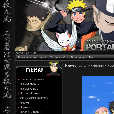
Хостинг от
uCoz
Главная
|
Аниме онлайн
|
Помощь сайту!
|
Регистрация
|
Вход
Наруто
портал »
Картинки
»
Нару
Главная страница
Файлы Наруто
Файлы Аниме
Каталог Статей
AMV ролики, приколы
Форум
Картинки
Юзер / Бигбары