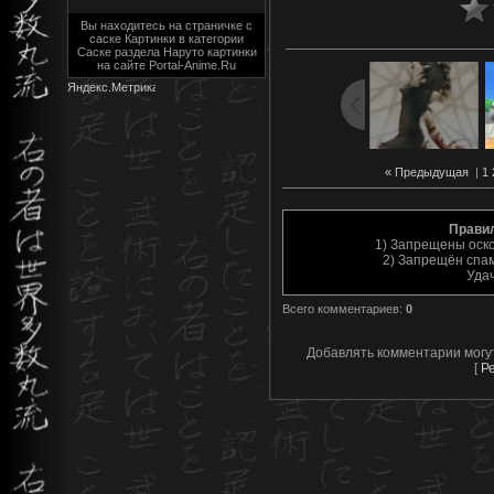
Вы находитесь на страничке с
саске Картинки в категории
Саске раздела Наруто картинки
на сайте Portal-Anime.Ru
« Предыдущая
|
1
Прави
1) Запрещены оск
2) Запрещён спам
Уда
Всего комментариев
:
0
Добавлять комментарии могу
[
Р