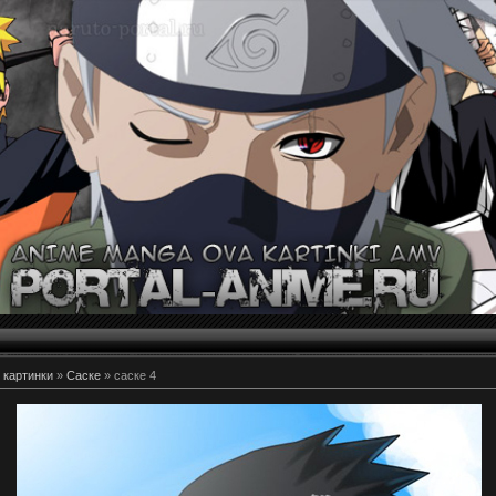
 картинки
»
Саске
» саске 4