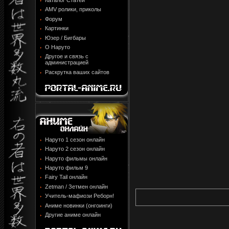
Каталог Статей
AMV ролики, приколы
Форум
Картинки
Юзер / Бигбары
О Наруто
Другое и связь с
администрацией
Раскрутка ваших сайтов
Наруто 1 сезон онлайн
Наруто 2 сезон онлайн
Наруто фильмы онлайн
Наруто фильм 9
Fairy Tail онлайн
Zetman / Зетмен онлайн
Учитель-мафиози Реборн!
Аниме новинки (онгоинги)
Другие аниме онлайн