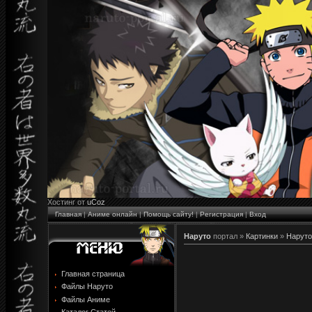
Хостинг от
uCoz
Главная
|
Аниме онлайн
|
Помощь сайту!
|
Регистрация
|
Вход
Наруто
портал »
Картинки
»
Наруто
Главная страница
Файлы Наруто
Файлы Аниме