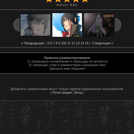
Рейтинг
:
5.0
/
1
« Предыдущая
|
5
6
7
8
9
[
10
]
11
12
13
14
15
|
Следующая »
Правила комментирования:
1) Запрещены оскорбления и переходы на личности
2) Запрещён спам в комментарии (наказание бан)
Удачного вам общения!
Добавлять комментарии могут только зарегистрированные пользователи.
[
Регистрация
|
Вход
]