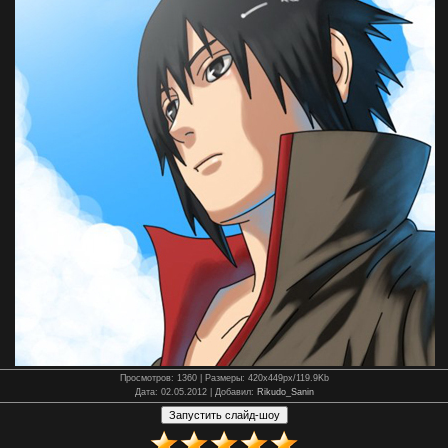
Просмотров
: 1360 |
Размеры
: 420x449px/119.9Kb
Дата
: 02.05.2012 |
Добавил
:
Rikudo_Sanin