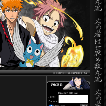
Приветствую Вас
Шпион
|
RSS
Привет: Шпион
Логин:
Пароль:
запомнить