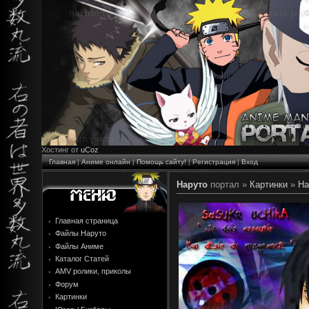
Хостинг от
uCoz
Главная
|
Аниме онлайн
|
Помощь сайту!
|
Регистрация
|
Вход
Наруто
портал »
Картинки
»
На
Главная страница
Файлы Наруто
Файлы Аниме
Каталог Статей
AMV ролики, приколы
Форум
Картинки