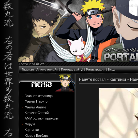
Хостинг от
uCoz
Главная
|
Аниме онлайн
|
Помощь сайту!
|
Регистрация
|
Вход
Наруто
портал »
Картинки
»
Нару
Главная страница
Файлы Наруто
Файлы Аниме
Каталог Статей
AMV ролики, приколы
Форум
Картинки
Юзер / Бигбары