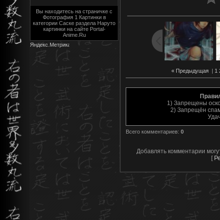
Вы находитесь на страничке с
Фотография 1 Картинки в
категории Саске раздела Наруто
картинки на сайте Portal-
Anime.Ru
« Предыдущая
|
1
Прави
1) Запрещены оск
2) Запрещён спам
Уда
Всего комментариев
:
0
Добавлять комментарии могу
[
Р