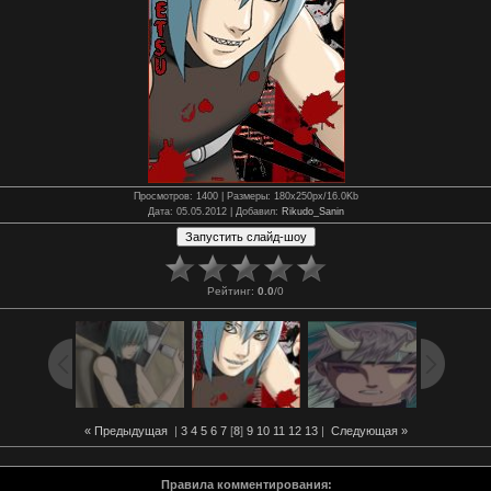
Просмотров
: 1400 |
Размеры
: 180x250px/16.0Kb
Дата
: 05.05.2012 |
Добавил
:
Rikudo_Sanin
Рейтинг
:
0.0
/
0
« Предыдущая
|
3
4
5
6
7
[
8
]
9
10
11
12
13
|
Следующая »
Правила комментирования: