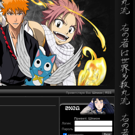
Приветствую Вас
Шпион
|
RSS
Привет: Шпион
Логин:
Пароль:
запомнить