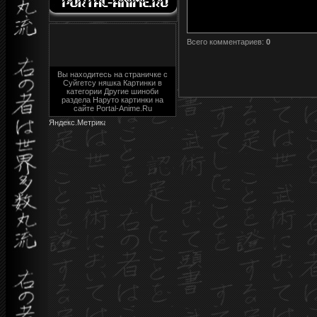
Всего комментариев
:
0
Вы находитесь на страничке с
Суйгетсу няшка Картинки в
категории Другие шиноби
раздела Наруто картинки на
сайте Portal-Anime.Ru