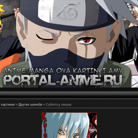
 картинки
»
Другие шиноби
» Суйгетсу няшка