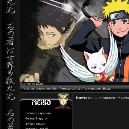
Хостинг от
uCoz
Главная
|
Аниме онлайн
|
Помощь сайту!
|
Регистрация
|
Вход
Наруто
портал »
Картинки
»
Наруто
Главная страница
Файлы Наруто
Файлы Аниме