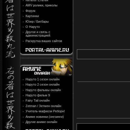
Каталог Статей
AMV ролики, приколы
Форум
Картинки
Юзер / Бигбары
О Наруто
Другое и связь с
администрацией
Раскрутка ваших сайтов
Наруто 1 сезон онлайн
Наруто 2 сезон онлайн
Наруто фильмы онлайн
Наруто фильм 9
Fairy Tail онлайн
Zetman / Зетмен онлайн
Учитель-мафиози Реборн!
Аниме новинки (онгоинги)
Другие аниме онлайн