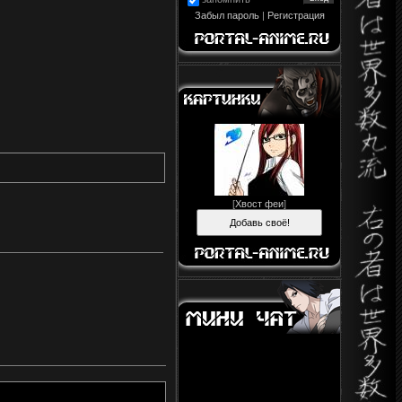
Забыл пароль
|
Регистрация
[
Хвост феи
]