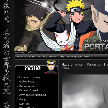
Хостинг от
uCoz
Главная
|
Аниме онлайн
|
Помощь сайту!
|
Регистрация
|
Вход
Наруто
портал »
Картинки
»
На
сама
Главная страница
Файлы Наруто
Файлы Аниме
Каталог Статей
AMV ролики, приколы
Форум
Картинки