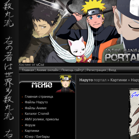
Хостинг от
uCoz
Главная
|
Аниме онлайн
|
Помощь сайту!
|
Регистрация
|
Вход
Наруто
портал »
Картинки
»
Нару
Главная страница
Файлы Наруто
Файлы Аниме
Каталог Статей
AMV ролики, приколы
Форум
Картинки
Юзер / Бигбары