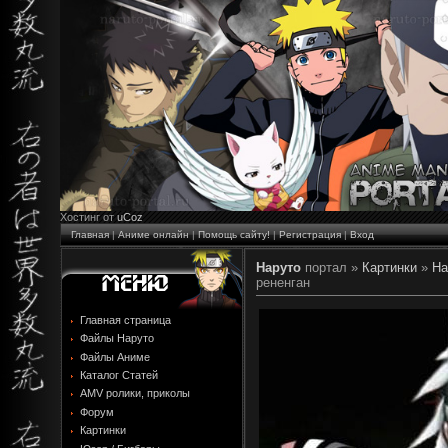
Хостинг от
uCoz
Главная
|
Аниме онлайн
|
Помощь сайту!
|
Регистрация
|
Вход
Наруто
портал »
Картинки
»
На
рененган
Главная страница
Файлы Наруто
Файлы Аниме
Каталог Статей
AMV ролики, приколы
Форум
Картинки