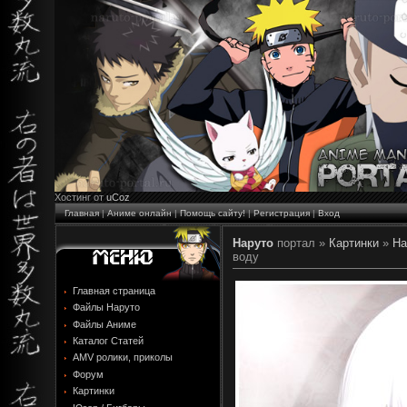
Хостинг от
uCoz
Главная
|
Аниме онлайн
|
Помощь сайту!
|
Регистрация
|
Вход
Наруто
портал »
Картинки
»
На
воду
Главная страница
Файлы Наруто
Файлы Аниме
Каталог Статей
AMV ролики, приколы
Форум
Картинки