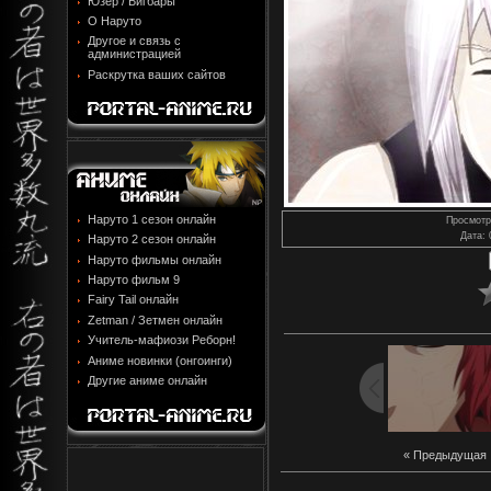
Юзер / Бигбары
О Наруто
Другое и связь с
администрацией
Раскрутка ваших сайтов
Наруто 1 сезон онлайн
Просмотр
Дата
:
Наруто 2 сезон онлайн
Наруто фильмы онлайн
Наруто фильм 9
Fairy Tail онлайн
Zetman / Зетмен онлайн
Учитель-мафиози Реборн!
Аниме новинки (онгоинги)
Другие аниме онлайн
« Предыдущая