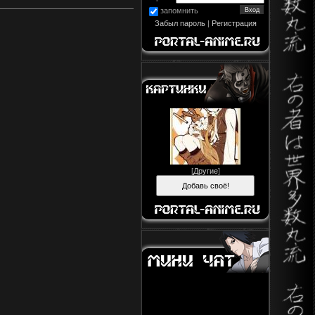
запомнить
Забыл пароль
|
Регистрация
[
Другие
]