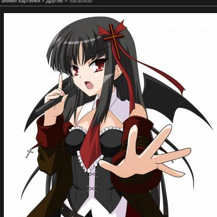
 аниме картинки
»
Другие
» Saraswati