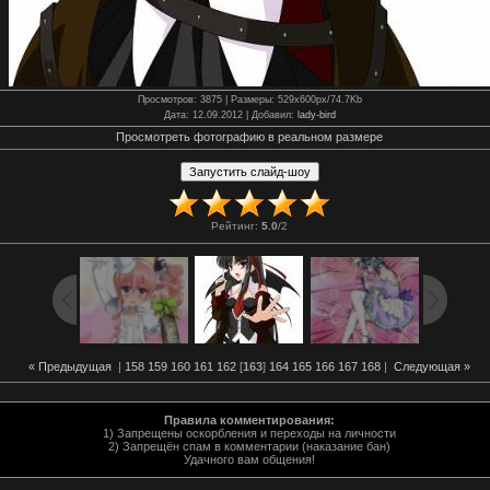
Просмотров
: 3875 |
Размеры
: 529x600px/74.7Kb
Дата
: 12.09.2012 |
Добавил
:
lady-bird
Просмотреть фотографию в реальном размере
Рейтинг
:
5.0
/
2
« Предыдущая
|
158
159
160
161
162
[
163
]
164
165
166
167
168
|
Следующая »
Правила комментирования:
1) Запрещены оскорбления и переходы на личности
2) Запрещён спам в комментарии (наказание бан)
Удачного вам общения!