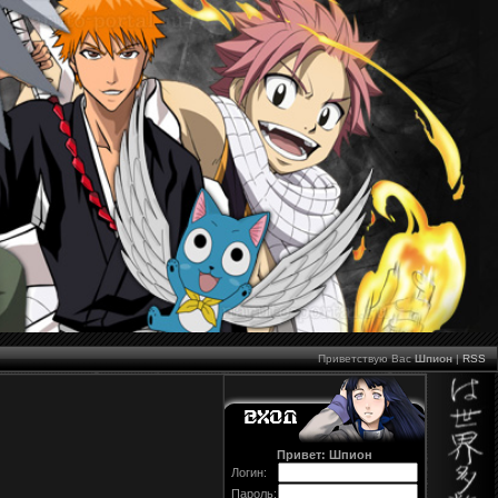
Приветствую Вас
Шпион
|
RSS
Привет: Шпион
Логин:
Пароль: