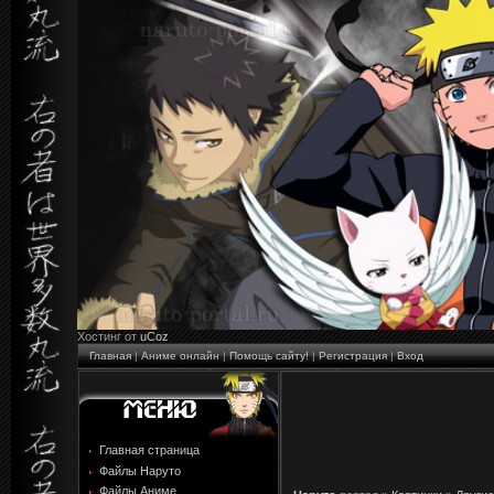
Хостинг от
uCoz
Главная
|
Аниме онлайн
|
Помощь сайту!
|
Регистрация
|
Вход
Главная страница
Файлы Наруто
Файлы Аниме