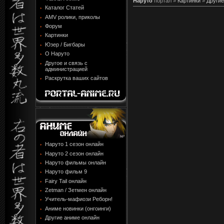
Наруто
портал »
Картинки
»
Другие
Каталог Статей
AMV ролики, приколы
Форум
Картинки
Юзер / Бигбары
О Наруто
Другое и связь с
администрацией
Раскрутка ваших сайтов
Наруто 1 сезон онлайн
Наруто 2 сезон онлайн
Наруто фильмы онлайн
Наруто фильм 9
Fairy Tail онлайн
Zetman / Зетмен онлайн
Учитель-мафиози Реборн!
Аниме новинки (онгоинги)
Другие аниме онлайн