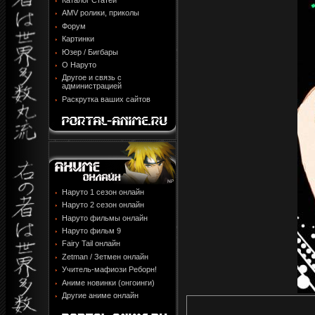
Каталог Статей
AMV ролики, приколы
Форум
Картинки
Юзер / Бигбары
О Наруто
Другое и связь с
администрацией
Раскрутка ваших сайтов
Наруто 1 сезон онлайн
Наруто 2 сезон онлайн
Наруто фильмы онлайн
Наруто фильм 9
Fairy Tail онлайн
Zetman / Зетмен онлайн
Учитель-мафиози Реборн!
Аниме новинки (онгоинги)
Другие аниме онлайн