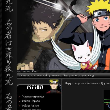
Хостинг от
uCoz
Главная
|
Аниме онлайн
|
Помощь сайту!
|
Регистрация
|
Вход
Наруто
портал »
Картинки
»
Другие
Главная страница
Файлы Наруто
Файлы Аниме