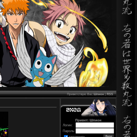
Приветствую Вас
Шпион
|
RSS
Привет: Шпион
Логин:
Пароль:
запомнить