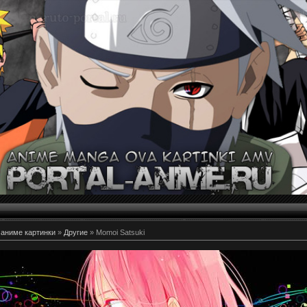
 аниме картинки
»
Другие
» Momoi Satsuki