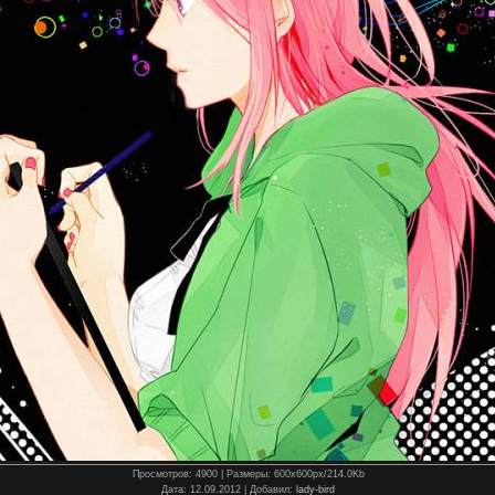
Просмотров
: 4900 |
Размеры
: 600x600px/214.0Kb
Дата
: 12.09.2012 |
Добавил
:
lady-bird