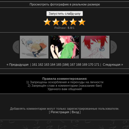
Просмотреть фотографию в реальном размере
Рейтинг
:
5.0
/
1
« Предыдущая
|
161
162
163
164
165
[
166
]
167
168
169
170
171
|
Следующая »
Правила комментирования:
1) Запрещены оскорбления и переходы на личности
2) Запрещён спам в комментарии (наказание бан)
Удачного вам общения!
Добавлять комментарии могут только зарегистрированные пользователи.
[
Регистрация
|
Вход
]