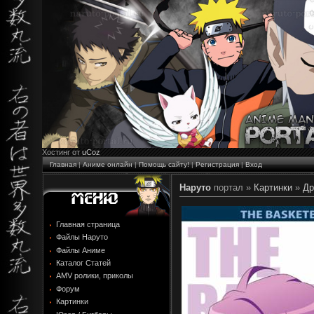
Хостинг от
uCoz
Главная
|
Аниме онлайн
|
Помощь сайту!
|
Регистрация
|
Вход
Наруто
портал »
Картинки
»
Др
Главная страница
Файлы Наруто
Файлы Аниме
Каталог Статей
AMV ролики, приколы
Форум
Картинки