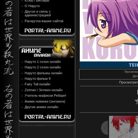
Юзер / Бигбары
О Наруто
Другое и связь с
администрацией
Раскрутка ваших сайтов
Наруто 1 сезон онлайн
Наруто 2 сезон онлайн
Просмотр
Наруто фильмы онлайн
Дат
Наруто фильм 9
Просмотрет
Fairy Tail онлайн
Zetman / Зетмен онлайн
Учитель-мафиози Реборн!
Аниме новинки (онгоинги)
Другие аниме онлайн