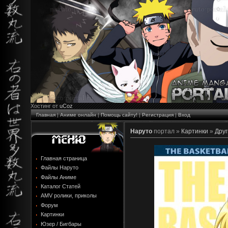
Хостинг от
uCoz
Главная
|
Аниме онлайн
|
Помощь сайту!
|
Регистрация
|
Вход
Наруто
портал »
Картинки
»
Друг
Главная страница
Файлы Наруто
Файлы Аниме
Каталог Статей
AMV ролики, приколы
Форум
Картинки
Юзер / Бигбары