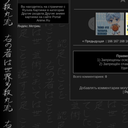
Вы находитесь на страничке с
Ryouta Картинки в категории
Другие раздела Другие аниме
картинки на сайте Portal-
Anime.Ru
« Предыдущая
|
166
167
168
1
Прави
1) Запрещены оск
2) Запрещён спам
Уда
Всего комментариев
:
0
Добавлять комментарии могу
[
Р