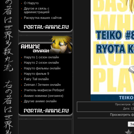
О Наруто
Другое и связь с
администрацией
Раскрутка ваших сайтов
Наруто 1 сезон онлайн
Наруто 2 сезон онлайн
Наруто фильмы онлайн
Наруто фильм 9
Fairy Tail онлайн
Zetman / Зетмен онлайн
Учитель-мафиози Реборн!
Аниме новинки (онгоинги)
Другие аниме онлайн
Просмотров
: 
Дата
: 1
Просмотреть ф