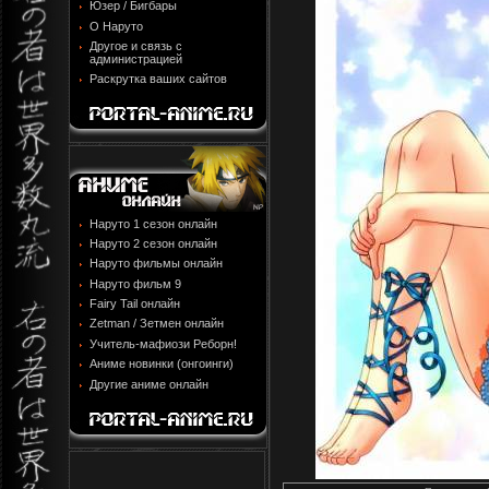
Юзер / Бигбары
О Наруто
Другое и связь с
администрацией
Раскрутка ваших сайтов
Наруто 1 сезон онлайн
Наруто 2 сезон онлайн
Наруто фильмы онлайн
Наруто фильм 9
Fairy Tail онлайн
Zetman / Зетмен онлайн
Учитель-мафиози Реборн!
Аниме новинки (онгоинги)
Другие аниме онлайн