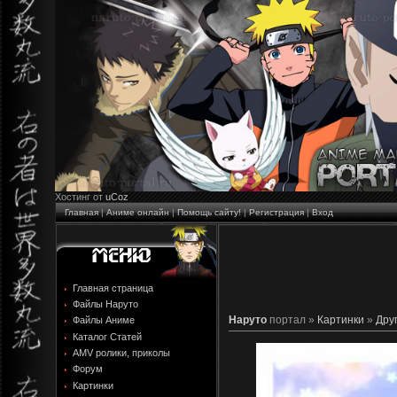
Хостинг от
uCoz
Главная
|
Аниме онлайн
|
Помощь сайту!
|
Регистрация
|
Вход
Главная страница
Файлы Наруто
Наруто
портал »
Картинки
»
Дру
Файлы Аниме
Каталог Статей
AMV ролики, приколы
Форум
Картинки