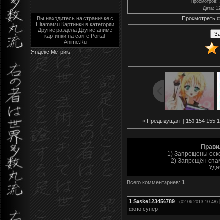
Просмотров
:
Дата
: 1
Вы находитесь на страничке с
Просмотреть ф
Hitamatsu Картинки в категории
Другие раздела Другие аниме
картинки на сайте Portal-
Anime.Ru
« Предыдущая
|
153
154
155
1
Прави
1) Запрещены оск
2) Запрещён спам
Уда
Всего комментариев
:
1
1
Saske123456789
(02.06.2013 10:48)
фото супер