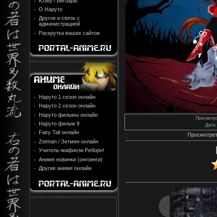
Юзер / Бигбары
О Наруто
Другое и связь с
администрацией
Раскрутка ваших сайтов
Наруто 1 сезон онлайн
Наруто 2 сезон онлайн
Наруто фильмы онлайн
Просмотр
Наруто фильм 9
Дата
:
Fairy Tail онлайн
Просмотрет
Zetman / Зетмен онлайн
Учитель-мафиози Реборн!
Аниме новинки (онгоинги)
Другие аниме онлайн