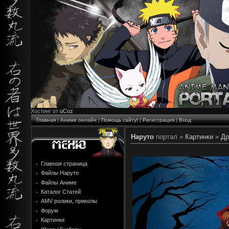
Хостинг от
uCoz
Главная
|
Аниме онлайн
|
Помощь сайту!
|
Регистрация
|
Вход
Наруто
портал »
Картинки
»
Др
Главная страница
Файлы Наруто
Файлы Аниме
Каталог Статей
AMV ролики, приколы
Форум
Картинки