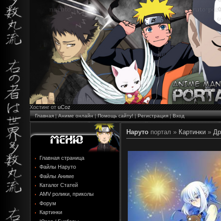
Хостинг от
uCoz
Главная
|
Аниме онлайн
|
Помощь сайту!
|
Регистрация
|
Вход
Наруто
портал »
Картинки
»
Др
Главная страница
Файлы Наруто
Файлы Аниме
Каталог Статей
AMV ролики, приколы
Форум
Картинки