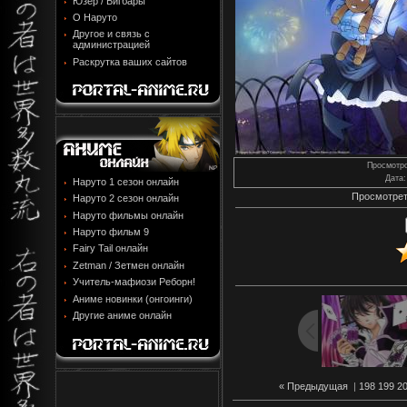
Юзер / Бигбары
О Наруто
Другое и связь с
администрацией
Раскрутка ваших сайтов
Просмотр
Дата
:
Наруто 1 сезон онлайн
Просмотрет
Наруто 2 сезон онлайн
Наруто фильмы онлайн
Наруто фильм 9
Fairy Tail онлайн
Zetman / Зетмен онлайн
Учитель-мафиози Реборн!
Аниме новинки (онгоинги)
Другие аниме онлайн
« Предыдущая
|
198
199
2