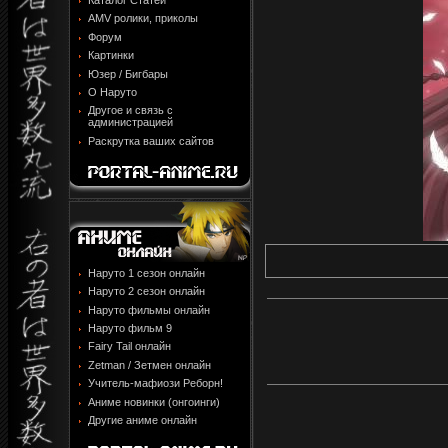
Каталог Статей
AMV ролики, приколы
Форум
Картинки
Юзер / Бигбары
О Наруто
Другое и связь с
администрацией
Раскрутка ваших сайтов
Наруто 1 сезон онлайн
Наруто 2 сезон онлайн
Наруто фильмы онлайн
Наруто фильм 9
Fairy Tail онлайн
Zetman / Зетмен онлайн
Учитель-мафиози Реборн!
Аниме новинки (онгоинги)
Другие аниме онлайн