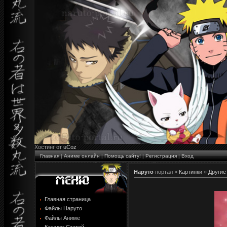
Хостинг от
uCoz
Главная
|
Аниме онлайн
|
Помощь сайту!
|
Регистрация
|
Вход
Наруто
портал »
Картинки
»
Другие
Главная страница
Файлы Наруто
Файлы Аниме