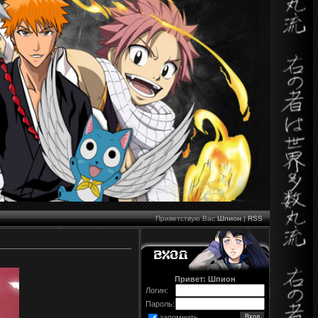
Приветствую Вас
Шпион
|
RSS
Привет: Шпион
Логин:
Пароль:
запомнить