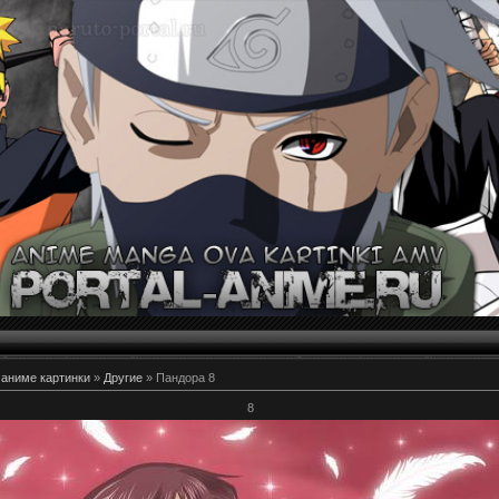
 аниме картинки
»
Другие
» Пандора 8
8