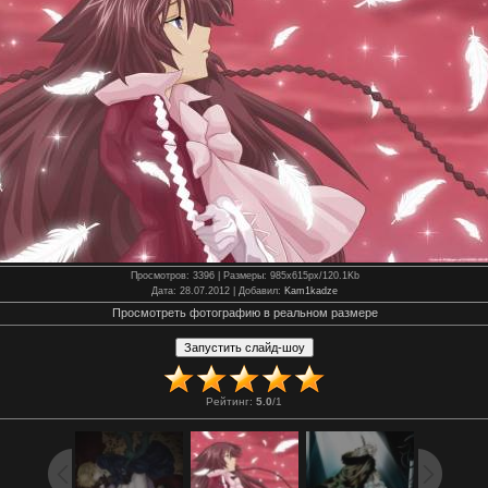
Просмотров
: 3396 |
Размеры
: 985x615px/120.1Kb
Дата
: 28.07.2012 |
Добавил
:
Kam1kadze
Просмотреть фотографию в реальном размере
Рейтинг
:
5.0
/
1