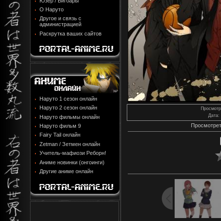
Юзер / Бигбары
О Наруто
Другое и связь с
администрацией
Раскрутка ваших сайтов
Наруто 1 сезон онлайн
Наруто 2 сезон онлайн
Просмотр
Дата
:
Наруто фильмы онлайн
Просмотрет
Наруто фильм 9
Fairy Tail онлайн
Zetman / Зетмен онлайн
Учитель-мафиози Реборн!
Аниме новинки (онгоинги)
Другие аниме онлайн