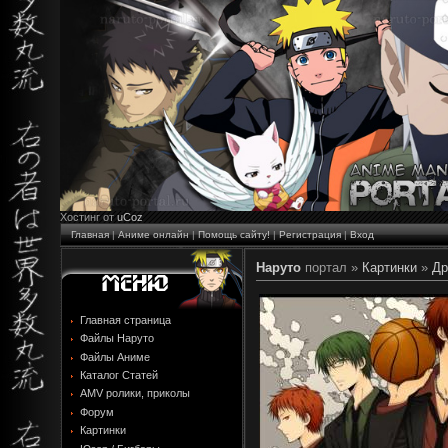
Хостинг от
uCoz
Главная
|
Аниме онлайн
|
Помощь сайту!
|
Регистрация
|
Вход
Наруто
портал »
Картинки
»
Др
Главная страница
Файлы Наруто
Файлы Аниме
Каталог Статей
AMV ролики, приколы
Форум
Картинки