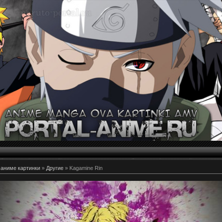
 аниме картинки
»
Другие
» Kagamine Rin