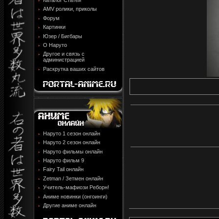
Каталог Статей
AMV ролики, приколы
Форум
Картинки
Юзер / Бигбары
О Наруто
Другое и связь с
администрацией
Раскрутка ваших сайтов
Наруто 1 сезон онлайн
Наруто 2 сезон онлайн
Наруто фильмы онлайн
Наруто фильм 9
Fairy Tail онлайн
Zetman / Зетмен онлайн
Учитель-мафиози Реборн!
Аниме новинки (онгоинги)
Другие аниме онлайн