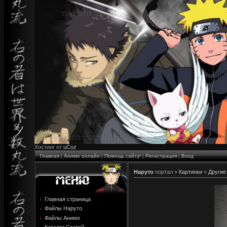
Хостинг от
uCoz
Главная
|
Аниме онлайн
|
Помощь сайту!
|
Регистрация
|
Вход
Наруто
портал »
Картинки
»
Другие
Главная страница
Файлы Наруто
Файлы Аниме