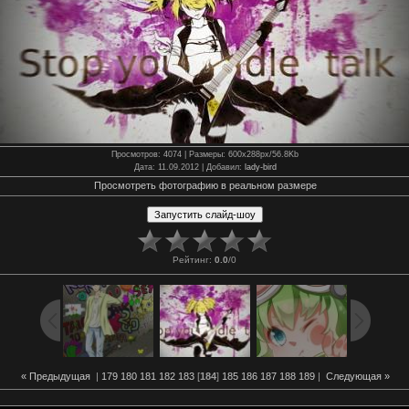
Просмотров
: 4074 |
Размеры
: 600x288px/56.8Kb
Дата
: 11.09.2012 |
Добавил
:
lady-bird
Просмотреть фотографию в реальном размере
Рейтинг
:
0.0
/
0
« Предыдущая
|
179
180
181
182
183
[
184
]
185
186
187
188
189
|
Следующая »