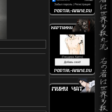
Забыл пароль
|
Регистрация
[
Гокудера Хаято
]