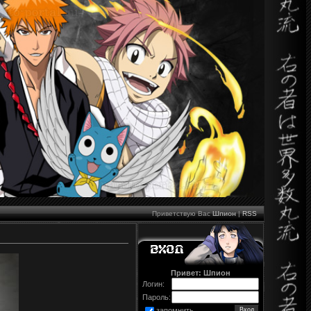
Приветствую Вас
Шпион
|
RSS
Привет: Шпион
Логин:
Пароль:
запомнить