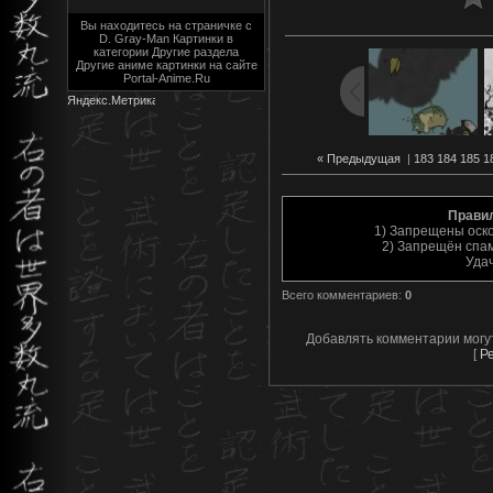
Вы находитесь на страничке с
D. Gray-Man Картинки в
категории Другие раздела
Другие аниме картинки на сайте
Portal-Anime.Ru
« Предыдущая
|
183
184
185
1
Прави
1) Запрещены оск
2) Запрещён спам
Уда
Всего комментариев
:
0
Добавлять комментарии могу
[
Р