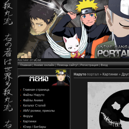
Хостинг от
uCoz
Главная
|
Аниме онлайн
|
Помощь сайту!
|
Регистрация
|
Вход
Наруто
портал »
Картинки
»
Друг
Главная страница
Файлы Наруто
Файлы Аниме
Каталог Статей
AMV ролики, приколы
Форум
Картинки
Юзер / Бигбары