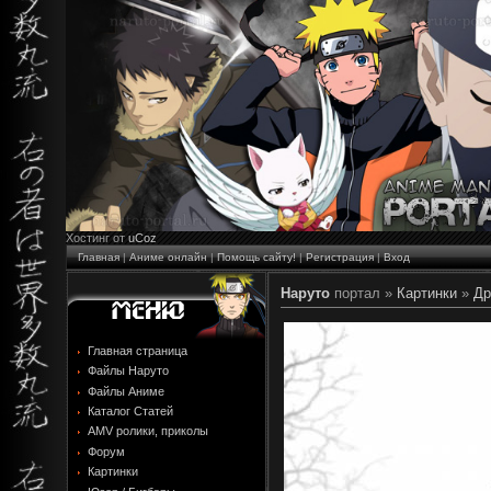
Хостинг от
uCoz
Главная
|
Аниме онлайн
|
Помощь сайту!
|
Регистрация
|
Вход
Наруто
портал »
Картинки
»
Др
Главная страница
Файлы Наруто
Файлы Аниме
Каталог Статей
AMV ролики, приколы
Форум
Картинки