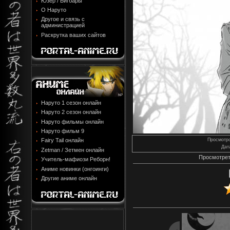
Юзер / Бигбары
О Наруто
Другое и связь с
администрацией
Раскрутка ваших сайтов
Наруто 1 сезон онлайн
Наруто 2 сезон онлайн
Наруто фильмы онлайн
Наруто фильм 9
Fairy Tail онлайн
Просмотр
Дат
Zetman / Зетмен онлайн
Просмотрет
Учитель-мафиози Реборн!
Аниме новинки (онгоинги)
Другие аниме онлайн