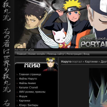
Хостинг от
uCoz
Главная
|
Аниме онлайн
|
Помощь сайту!
|
Регистрация
|
Вход
Наруто
портал »
Картинки
»
Друг
Главная страница
Файлы Наруто
Файлы Аниме
Каталог Статей
AMV ролики, приколы
Форум
Картинки
Юзер / Бигбары