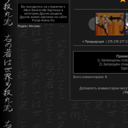
Вы находитесь на страничке с
Allice Baskerville Картинки в
категории Другие раздела
Другие аниме картинки на сайте
Portal-Anime.Ru
« Предыдущая
|
175
176
177
1
Прави
1) Запрещены оск
2) Запрещён спам
Уда
Всего комментариев
:
0
Добавлять комментарии могу
[
Р