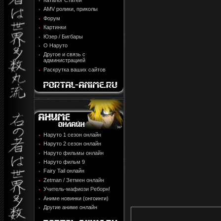
Каталог Статей
AMV ролики, приколы
Форум
Картинки
Юзер / Бигбары
О Наруто
Другое и связь с
администрацией
Раскрутка ваших сайтов
Наруто 1 сезон онлайн
Наруто 2 сезон онлайн
Наруто фильмы онлайн
Наруто фильм 9
Fairy Tail онлайн
Zetman / Зетмен онлайн
Учитель-мафиози Реборн!
Аниме новинки (онгоинги)
Другие аниме онлайн