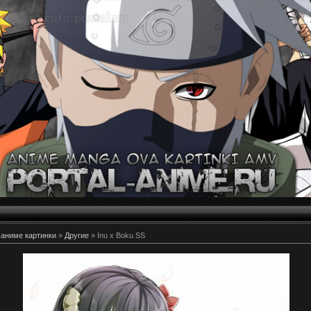
 аниме картинки
»
Другие
» Inu x Boku SS