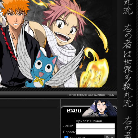
Приветствую Вас
Шпион
|
RSS
Привет: Шпион
Логин:
Пароль:
запомнить