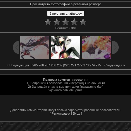
Просмотреть фотографию в реальном размере
Рейтинг
:
0.0
/
0
« Предыдущая
|
265
266
267
268
269
[
270
]
271
272
273
274
275
|
Следующая »
Правила комментирования:
1) Запрещены оскорбления и переходы на личности
2) Запрещён спам в комментарии (наказание бан)
Удачного вам общения!
Добавлять комментарии могут только зарегистрированные пользователи.
[
Регистрация
|
Вход
]