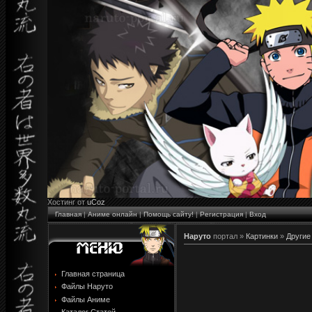
Хостинг от
uCoz
Главная
|
Аниме онлайн
|
Помощь сайту!
|
Регистрация
|
Вход
Наруто
портал »
Картинки
»
Другие
Главная страница
Файлы Наруто
Файлы Аниме