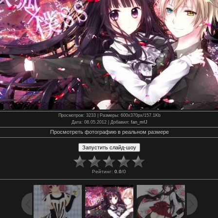
Просмотров
: 3233 |
Размеры
: 600x370px/157.1Kb
Дата
: 08.05.2012 |
Добавил
:
fan_mfJ
Просмотреть фотографию в реальном размере
Рейтинг
:
0.0
/
0