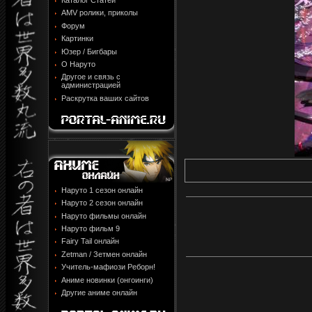
Каталог Статей
AMV ролики, приколы
Форум
Картинки
Юзер / Бигбары
О Наруто
Другое и связь с
администрацией
Раскрутка ваших сайтов
Наруто 1 сезон онлайн
Наруто 2 сезон онлайн
Наруто фильмы онлайн
Наруто фильм 9
Fairy Tail онлайн
Zetman / Зетмен онлайн
Учитель-мафиози Реборн!
Аниме новинки (онгоинги)
Другие аниме онлайн