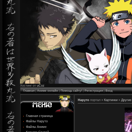
Хостинг от
uCoz
Главная
|
Аниме онлайн
|
Помощь сайту!
|
Регистрация
|
Вход
Наруто
портал »
Картинки
»
Другие
Главная страница
Файлы Наруто
Файлы Аниме