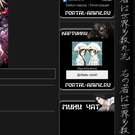
Забыл пароль
|
Регистрация
[
Аркабалено
]