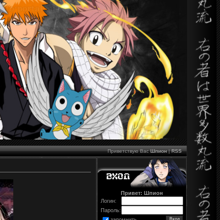
Приветствую Вас
Шпион
|
RSS
Привет: Шпион
Логин:
Пароль:
запомнить