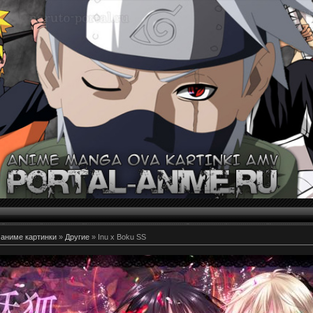
 аниме картинки
»
Другие
» Inu x Boku SS