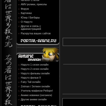
Каталог Статей
AMV ролики, приколы
Форум
Картинки
Юзер / Бигбары
О Наруто
Другое и связь с
администрацией
Раскрутка ваших сайтов
Наруто 1 сезон онлайн
Наруто 2 сезон онлайн
Наруто фильмы онлайн
Наруто фильм 9
Fairy Tail онлайн
Zetman / Зетмен онлайн
Учитель-мафиози Реборн!
Аниме новинки (онгоинги)
Другие аниме онлайн