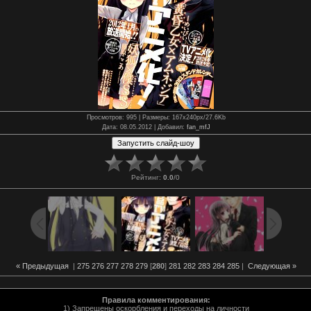
Просмотров
: 995 |
Размеры
: 167x240px/27.6Kb
Дата
: 08.05.2012 |
Добавил
:
fan_mfJ
Рейтинг
:
0.0
/
0
« Предыдущая
|
275
276
277
278
279
[
280
]
281
282
283
284
285
|
Следующая »
Правила комментирования:
1) Запрещены оскорбления и переходы на личности