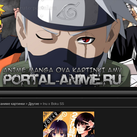
 аниме картинки
»
Другие
» Inu x Boku SS