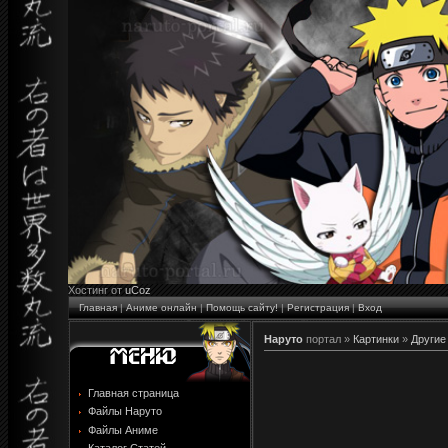
Хостинг от
uCoz
Главная
|
Аниме онлайн
|
Помощь сайту!
|
Регистрация
|
Вход
Наруто
портал »
Картинки
»
Другие
Главная страница
Файлы Наруто
Файлы Аниме