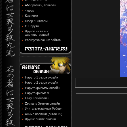
Каталог Статей
AMV ролики, приколы
Форум
Картинки
Юзер / Бигбары
О Наруто
Другое и связь с
администрацией
Раскрутка ваших сайтов
Наруто 1 сезон онлайн
Наруто 2 сезон онлайн
Наруто фильмы онлайн
Наруто фильм 9
Fairy Tail онлайн
Zetman / Зетмен онлайн
Учитель-мафиози Реборн!
Аниме новинки (онгоинги)
Другие аниме онлайн