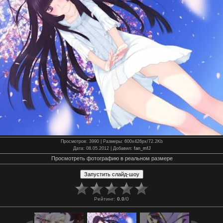
Просмотров
: 3990 |
Размеры
: 600x426px/72.2Kb
Дата
: 08.05.2012 |
Добавил
:
fan_mfJ
Просмотреть фотографию в реальном размере
Рейтинг
:
0.0
/
0