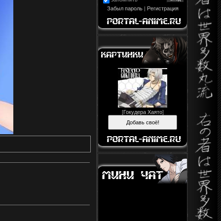
Забыл пароль
|
Регистрация
[
Гокудера Хаято
]