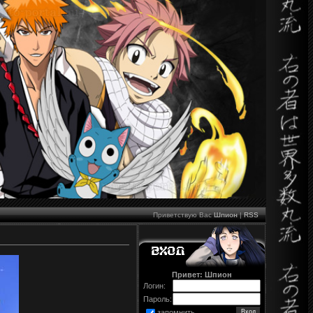
Приветствую Вас
Шпион
|
RSS
Привет: Шпион
Логин:
Пароль:
запомнить