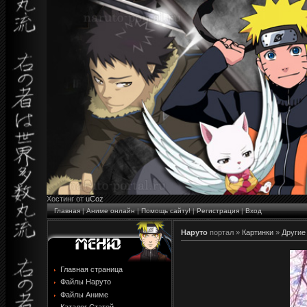
Хостинг от
uCoz
Главная
|
Аниме онлайн
|
Помощь сайту!
|
Регистрация
|
Вход
Наруто
портал »
Картинки
»
Другие
Главная страница
Файлы Наруто
Файлы Аниме