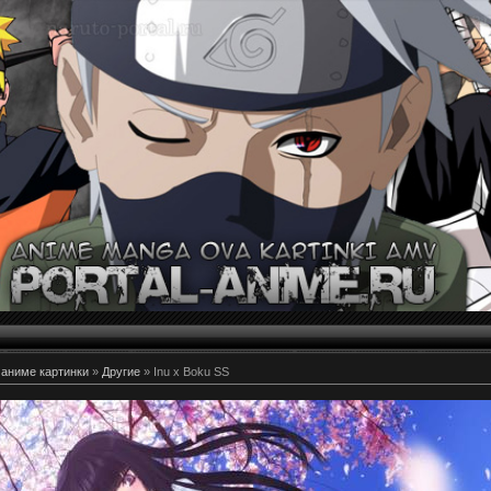
 аниме картинки
»
Другие
» Inu x Boku SS