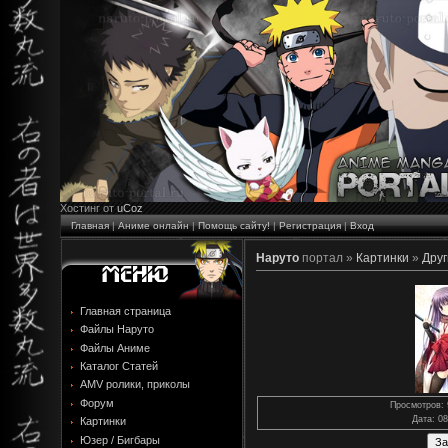
Хостинг от
uCoz
Главная
|
Аниме онлайн
|
Помощь сайту!
|
Регистрация
|
Вход
Наруто
портал »
Картинки
»
Друг
Главная страница
Файлы Наруто
Файлы Аниме
Каталог Статей
AMV ролики, приколы
Форум
Просмотров
:
Дата
: 0
Картинки
Юзер / Бигбары