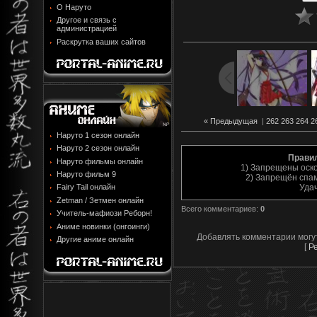
О Наруто
Другое и связь с
администрацией
Раскрутка ваших сайтов
« Предыдущая
|
262
263
264
2
Наруто 1 сезон онлайн
Наруто 2 сезон онлайн
Прави
Наруто фильмы онлайн
1) Запрещены оск
Наруто фильм 9
2) Запрещён спам
Уда
Fairy Tail онлайн
Zetman / Зетмен онлайн
Всего комментариев
:
0
Учитель-мафиози Реборн!
Аниме новинки (онгоинги)
Добавлять комментарии могу
Другие аниме онлайн
[
Р