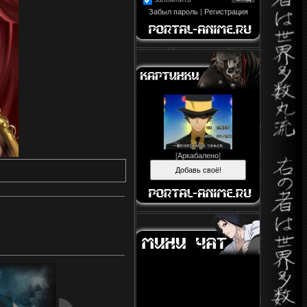
Забыл пароль
|
Регистрация
[
Аркабалено
]