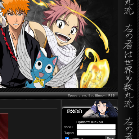
Приветствую Вас
Шпион
|
RSS
Привет: Шпион
Логин:
Пароль:
запомнить