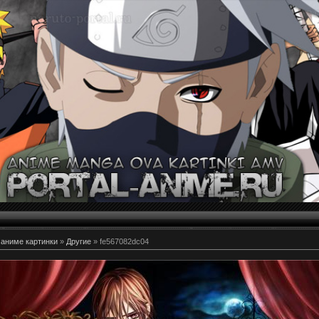
 аниме картинки
»
Другие
» fe567082dc04