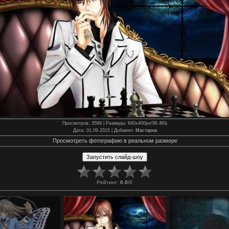
Просмотров
: 3599 |
Размеры
: 640x400px/96.4Kb
Дата
: 01.09.2015 |
Добавил
:
Мастарна
Просмотреть фотографию в реальном размере
Рейтинг
:
0.0
/
0