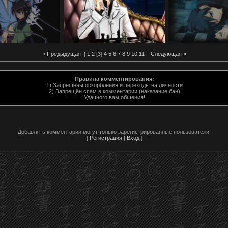
« Предыдущая
|
1
2
[
3
]
4
5
6
7
8
9
10
11
|
Следующая »
Правила комментирования:
1) Запрещены оскорбления и переходы на личности
2) Запрещён спам в комментарии (наказание бан)
Удачного вам общения!
Добавлять комментарии могут только зарегистрированные пользователи.
[
Регистрация
|
Вход
]