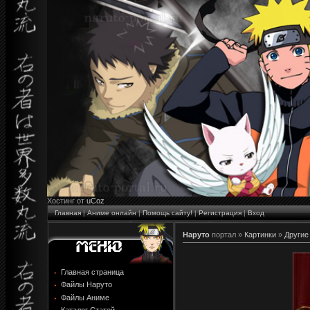
Хостинг от
uCoz
Главная
|
Аниме онлайн
|
Помощь сайту!
|
Регистрация
|
Вход
Наруто
портал »
Картинки
»
Другие
Главная страница
Файлы Наруто
Файлы Аниме