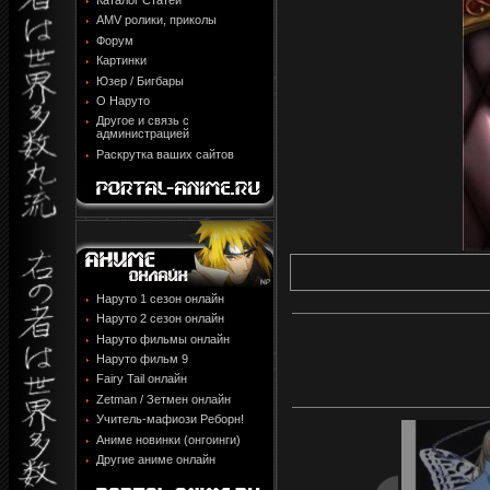
Каталог Статей
AMV ролики, приколы
Форум
Картинки
Юзер / Бигбары
О Наруто
Другое и связь с
администрацией
Раскрутка ваших сайтов
Наруто 1 сезон онлайн
Наруто 2 сезон онлайн
Наруто фильмы онлайн
Наруто фильм 9
Fairy Tail онлайн
Zetman / Зетмен онлайн
Учитель-мафиози Реборн!
Аниме новинки (онгоинги)
Другие аниме онлайн