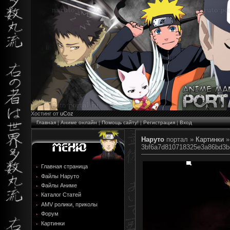
Хостинг от
uCoz
Главная
|
Аниме онлайн
|
Помощь сайту!
|
Регистрация
|
Вход
Наруто
портал »
Картинки
3bf6a7d810718325e3a86bd3b
Главная страница
Файлы Наруто
Файлы Аниме
Каталог Статей
AMV ролики, приколы
Форум
Картинки