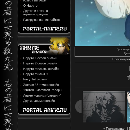
Юзер / Бигбары
О Наруто
Другое и связь с
администрацией
Раскрутка ваших сайтов
Просмотро
Дата
Наруто 1 сезон онлайн
Просмотрет
Наруто 2 сезон онлайн
Наруто фильмы онлайн
Наруто фильм 9
Fairy Tail онлайн
Zetman / Зетмен онлайн
Учитель-мафиози Реборн!
Аниме новинки (онгоинги)
Другие аниме онлайн
« Предыдущая
|