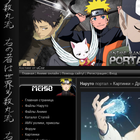
Хостинг от
uCoz
Главная
|
Аниме онлайн
|
Помощь сайту!
|
Регистрация
|
Вход
Наруто
портал »
Картинки
»
Др
Главная страница
Файлы Наруто
Файлы Аниме
Каталог Статей
AMV ролики, приколы
Форум
Картинки