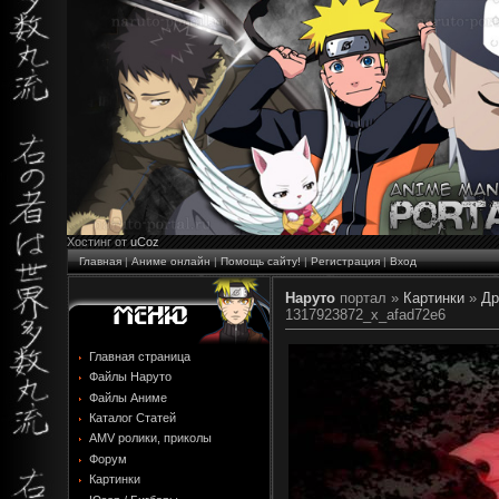
Хостинг от
uCoz
Главная
|
Аниме онлайн
|
Помощь сайту!
|
Регистрация
|
Вход
Наруто
портал »
Картинки
»
Др
1317923872_x_afad72e6
Главная страница
Файлы Наруто
Файлы Аниме
Каталог Статей
AMV ролики, приколы
Форум
Картинки