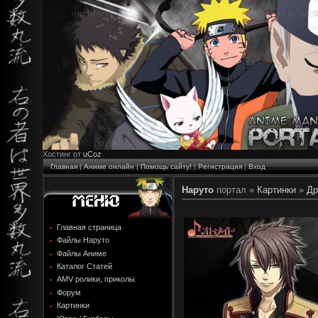
Хостинг от
uCoz
Главная
|
Аниме онлайн
|
Помощь сайту!
|
Регистрация
|
Вход
Наруто
портал »
Картинки
»
Др
Главная страница
Файлы Наруто
Файлы Аниме
Каталог Статей
AMV ролики, приколы
Форум
Картинки