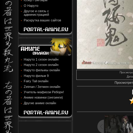
Юзер / Бигбары
О Наруто
Другое и связь с
администрацией
Раскрутка ваших сайтов
Наруто 1 сезон онлайн
Наруто 2 сезон онлайн
Наруто фильмы онлайн
Просмотр
Наруто фильм 9
Дата
Fairy Tail онлайн
Просмотрет
Zetman / Зетмен онлайн
Учитель-мафиози Реборн!
Аниме новинки (онгоинги)
Другие аниме онлайн