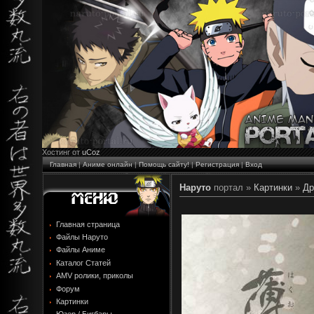
Хостинг от
uCoz
Главная
|
Аниме онлайн
|
Помощь сайту!
|
Регистрация
|
Вход
Наруто
портал »
Картинки
»
Др
Главная страница
Файлы Наруто
Файлы Аниме
Каталог Статей
AMV ролики, приколы
Форум
Картинки