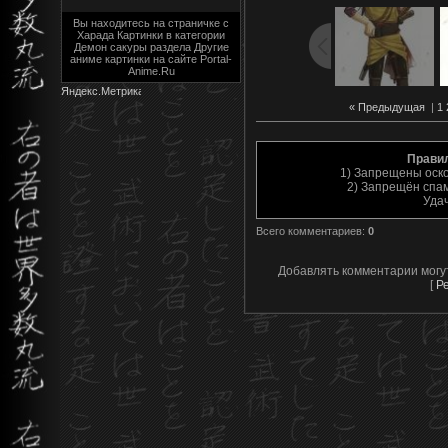
Вы находитесь на страничке с
Харада Картинки в категории
Демон сакуры раздела Другие
аниме картинки на сайте Portal-
Anime.Ru
« Предыдущая
|
1
Прави
1) Запрещены оск
2) Запрещён спам
Уда
Всего комментариев
:
0
Добавлять комментарии могу
[
Р