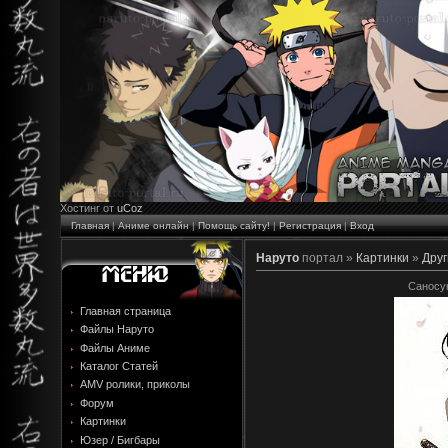
Хостинг от
uCoz
Главная
|
Аниме онлайн
|
Помощь сайту!
|
Регистрация
|
Вход
Наруто
портал »
Картинки
»
Друг
Саносук
Главная страница
Файлы Наруто
Файлы Аниме
Каталог Статей
AMV ролики, приколы
Форум
Картинки
Юзер / Бигбары