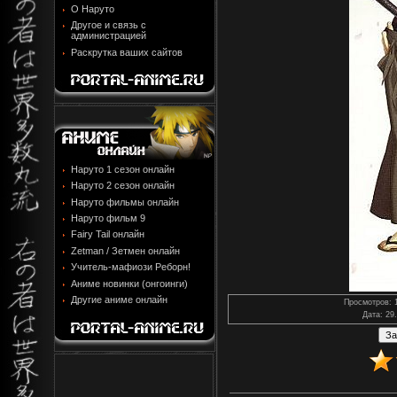
О Наруто
Другое и связь с
администрацией
Раскрутка ваших сайтов
Наруто 1 сезон онлайн
Наруто 2 сезон онлайн
Наруто фильмы онлайн
Наруто фильм 9
Fairy Tail онлайн
Zetman / Зетмен онлайн
Учитель-мафиози Реборн!
Аниме новинки (онгоинги)
Другие аниме онлайн
Просмотров
: 
Дата
: 29