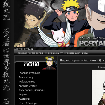
Хостинг от
uCoz
Главная
|
Аниме онлайн
|
Помощь сайту!
|
Регистрация
|
Вход
Наруто
портал »
Картинки
»
Друг
Хэйсу
Главная страница
Файлы Наруто
Файлы Аниме
Каталог Статей
AMV ролики, приколы
Форум
Картинки
Юзер / Бигбары