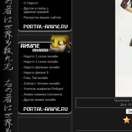
О Наруто
Другое и связь с
администрацией
Раскрутка ваших сайтов
Наруто 1 сезон онлайн
Наруто 2 сезон онлайн
Наруто фильмы онлайн
Наруто фильм 9
Fairy Tail онлайн
Zetman / Зетмен онлайн
Учитель-мафиози Реборн!
Аниме новинки (онгоинги)
Другие аниме онлайн
Просмотров
: 
Дата
: 29