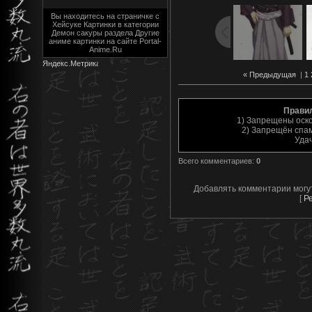
Вы находитесь на страничке с
Хейсуке Картинки в категории
Демон сакуры раздела Другие
аниме картинки на сайте Portal-
Anime.Ru
« Предыдущая
|
1
Прави
1) Запрещены оск
2) Запрещён спам
Уда
Всего комментариев
:
0
Добавлять комментарии могу
[
Р