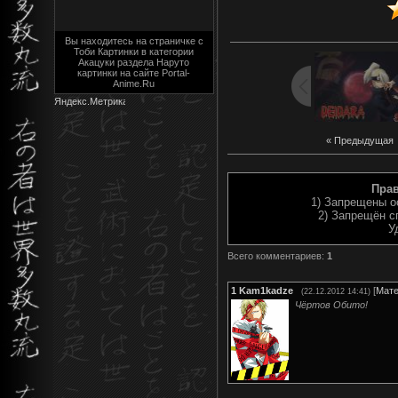
Вы находитесь на страничке с
Тоби Картинки в категории
Акацуки раздела Наруто
картинки на сайте Portal-
Anime.Ru
« Предыдущая
Пра
1) Запрещены о
2) Запрещён с
У
Всего комментариев
:
1
1
Kam1kadze
[
Мате
(22.12.2012 14:41)
Чёртов Обито!