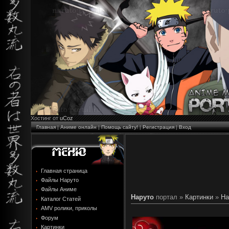
Хостинг от
uCoz
Главная
|
Аниме онлайн
|
Помощь сайту!
|
Регистрация
|
Вход
Главная страница
Файлы Наруто
Файлы Аниме
Наруто
портал »
Картинки
»
На
Каталог Статей
AMV ролики, приколы
Форум
Картинки