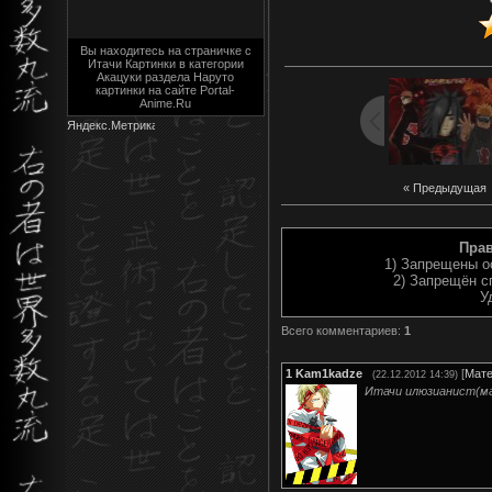
Вы находитесь на страничке с
Итачи Картинки в категории
Акацуки раздела Наруто
картинки на сайте Portal-
Anime.Ru
« Предыдущая
Пра
1) Запрещены о
2) Запрещён с
У
Всего комментариев
:
1
1
Kam1kadze
[
Мате
(22.12.2012 14:39)
Итачи илюзианист(ма