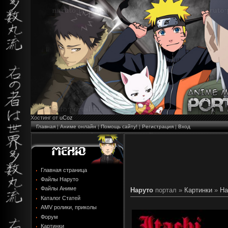
Хостинг от
uCoz
Главная
|
Аниме онлайн
|
Помощь сайту!
|
Регистрация
|
Вход
Главная страница
Файлы Наруто
Файлы Аниме
Наруто
портал »
Картинки
»
На
Каталог Статей
AMV ролики, приколы
Форум
Картинки