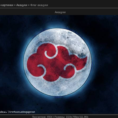
 картинки
»
Акацуки
» Флаг акацуки
Акацуки
Просмотров
: 6504 |
Размеры
: 1024x768px/111.8Kb