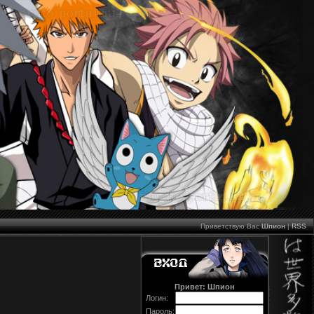
Приветствую Вас
Шпион
|
RSS
Привет: Шпион
Логин:
Пароль: