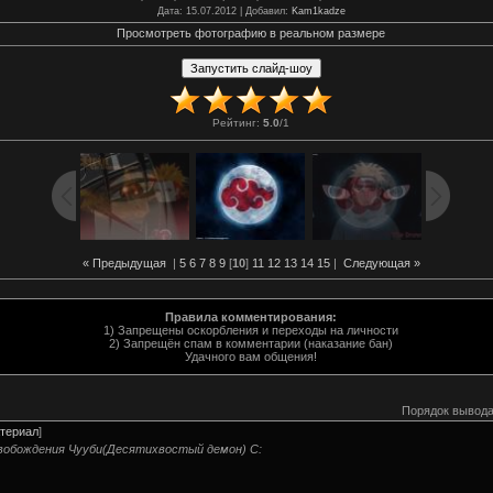
Дата
: 15.07.2012 |
Добавил
:
Kam1kadze
Просмотреть фотографию в реальном размере
Рейтинг
:
5.0
/
1
« Предыдущая
|
5
6
7
8
9
[
10
]
11
12
13
14
15
|
Следующая »
Правила комментирования:
1) Запрещены оскорбления и переходы на личности
2) Запрещён спам в комментарии (наказание бан)
Удачного вам общения!
Порядок вывода
териал
]
свобождения Чууби(Десятихвостый демон) C: