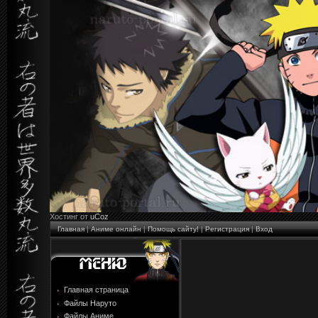
Хостинг от
uCoz
Главная
|
Аниме онлайн
|
Помощь сайту!
|
Регистрация
|
Вход
Главная страница
Файлы Наруто
Файлы Аниме