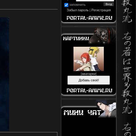
запомнить
Забыл пароль
|
Регистрация
[
аватарки
]