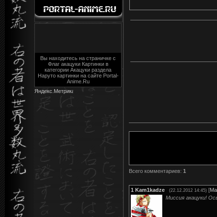
Вы находитесь на страничке с
Флаг акацуки Картинки в
категории Акацуки раздела
Наруто картинки на сайте Portal-
Anime.Ru
Всего комментариев
:
1
1
Kam1kadze
[
Ма
(22.12.2012 14:45)
Миссия акацуки! О