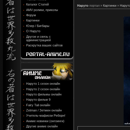
Каталог Статей
Наруто
портал »
Картинки
»
Наруто
AMV ролики, приколы
Форум
Картинки
Юзер / Бигбары
О Наруто
Другое и связь с
администрацией
Раскрутка ваших сайтов
Наруто 1 сезон онлайн
Наруто 2 сезон онлайн
Наруто фильмы онлайн
Наруто фильм 9
Fairy Tail онлайн
Zetman / Зетмен онлайн
Учитель-мафиози Реборн!
Аниме новинки (онгоинги)
Другие аниме онлайн