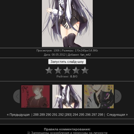
Просмотров
: 1006 |
Размеры
: 170x240px/14.8Kb
Дата
: 08.05.2012 |
Добавил
:
fan_mfJ
Рейтинг
:
0.0
/
0
« Предыдущая
|
288
289
290
291
292
[
293
]
294
295
296
297
298
|
Следующая »
Правила комментирования:
1) Запрещены оскорбления и переходы на личности