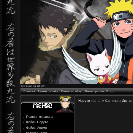
Хостинг от
uCoz
Главная
|
Аниме онлайн
|
Помощь сайту!
|
Регистрация
|
Вход
Наруто
портал »
Картинки
»
Другие
Главная страница
Файлы Наруто
Файлы Аниме