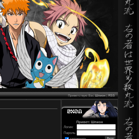
Приветствую Вас
Шпион
|
RSS
Привет: Шпион
Логин:
Пароль:
запомнить