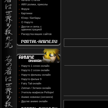
Каталог Статей
AMV ролики, приколы
Форум
Картинки
Юзер / Бигбары
О Наруто
Другое и связь с
администрацией
Раскрутка ваших сайтов
Наруто 1 сезон онлайн
Наруто 2 сезон онлайн
Наруто фильмы онлайн
Наруто фильм 9
Fairy Tail онлайн
Zetman / Зетмен онлайн
Учитель-мафиози Реборн!
Аниме новинки (онгоинги)
Другие аниме онлайн