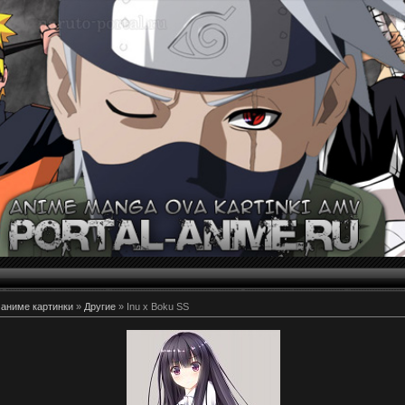
 аниме картинки
»
Другие
» Inu x Boku SS