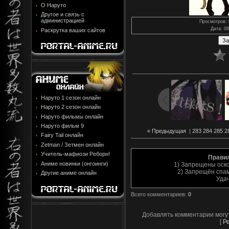
О Наруто
Другое и связь с
администрацией
Просмотров
:
Дата
: 0
Раскрутка ваших сайтов
Наруто 1 сезон онлайн
Наруто 2 сезон онлайн
Наруто фильмы онлайн
Наруто фильм 9
« Предыдущая
|
283
284
285
2
Fairy Tail онлайн
Zetman / Зетмен онлайн
Учитель-мафиози Реборн!
Прави
Аниме новинки (онгоинги)
1) Запрещены оск
2) Запрещён спам
Другие аниме онлайн
Уда
Всего комментариев
:
0
Добавлять комментарии могу
[
Р