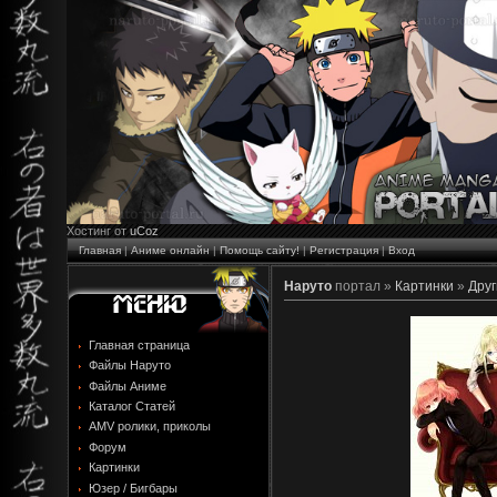
Хостинг от
uCoz
Главная
|
Аниме онлайн
|
Помощь сайту!
|
Регистрация
|
Вход
Наруто
портал »
Картинки
»
Друг
Главная страница
Файлы Наруто
Файлы Аниме
Каталог Статей
AMV ролики, приколы
Форум
Картинки
Юзер / Бигбары