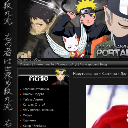
Хостинг от
uCoz
Главная
|
Аниме онлайн
|
Помощь сайту!
|
Регистрация
|
Вход
Наруто
портал »
Картинки
»
Друг
Главная страница
Файлы Наруто
Файлы Аниме
Каталог Статей
AMV ролики, приколы
Форум
Картинки
Юзер / Бигбары