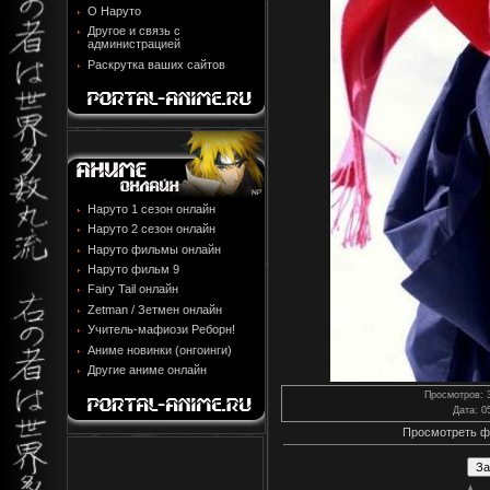
О Наруто
Другое и связь с
администрацией
Раскрутка ваших сайтов
Наруто 1 сезон онлайн
Наруто 2 сезон онлайн
Наруто фильмы онлайн
Наруто фильм 9
Fairy Tail онлайн
Zetman / Зетмен онлайн
Учитель-мафиози Реборн!
Аниме новинки (онгоинги)
Другие аниме онлайн
Просмотров
: 
Дата
: 0
Просмотреть ф