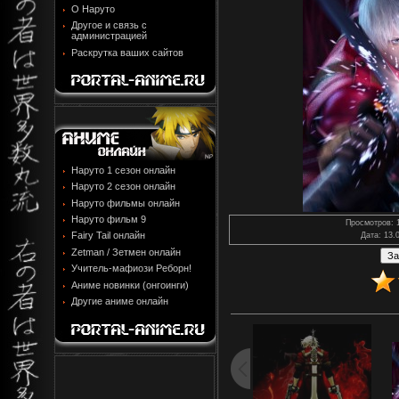
О Наруто
Другое и связь с
администрацией
Раскрутка ваших сайтов
Наруто 1 сезон онлайн
Наруто 2 сезон онлайн
Наруто фильмы онлайн
Наруто фильм 9
Просмотров
: 
Fairy Tail онлайн
Дата
: 13.
Zetman / Зетмен онлайн
Учитель-мафиози Реборн!
Аниме новинки (онгоинги)
Другие аниме онлайн