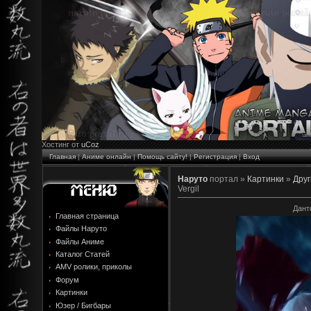
Хостинг от
uCoz
Главная
|
Аниме онлайн
|
Помощь сайту!
|
Регистрация
|
Вход
Наруто
портал »
Картинки
»
Друг
Vergil
Дант
Главная страница
Файлы Наруто
Файлы Аниме
Каталог Статей
AMV ролики, приколы
Форум
Картинки
Юзер / Бигбары