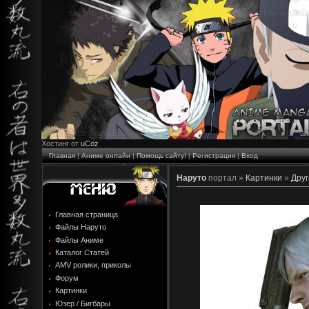
Хостинг от
uCoz
Главная
|
Аниме онлайн
|
Помощь сайту!
|
Регистрация
|
Вход
Наруто
портал »
Картинки
»
Друг
Главная страница
Файлы Наруто
Файлы Аниме
Каталог Статей
AMV ролики, приколы
Форум
Картинки
Юзер / Бигбары