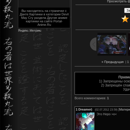
Просмотреть ф
Вы находитесь на страничке с
Данте Картинки в категории Devil
May Cry раздела Другие аниме
картинки на сайте Portal-
Anime.Ru
« Предыдущая
|
1
Прави
1) Запрещены оск
2) Запрещён спам
Уда
Всего комментариев
:
1
1
Dreamer)
[
Матер
(02.07.2012 23:59)
Это Неро >o<