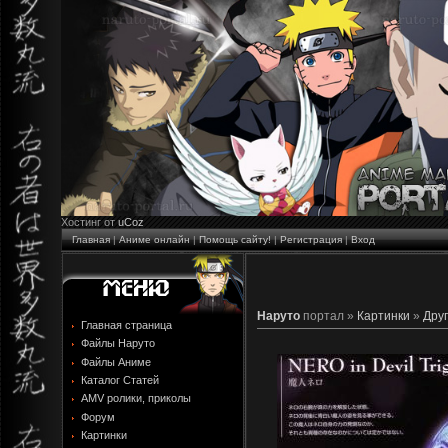
Хостинг от
uCoz
Главная
|
Аниме онлайн
|
Помощь сайту!
|
Регистрация
|
Вход
Наруто
портал »
Картинки
»
Дру
Главная страница
Файлы Наруто
Файлы Аниме
Каталог Статей
AMV ролики, приколы
Форум
Картинки