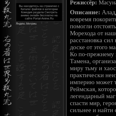
Режиссёр:
Масуна
Вы находитесь на страничке с
Каталог файлов в категории
Описание:
Аладд
Комедия раздела Cмотреть
аниме онлайн бесплатно на
вовремя покорит
сайте Portal-Anime.Ru
помогли отстоят
Морехода от наше
расстановка сил
доске от этого м
Ко по-прежнему 
Тамена, организ
миру тьму и хаос
практически неи
империю может т
Реймская, которо
легендарный маг
спасти мир, геро
сильнее и найти