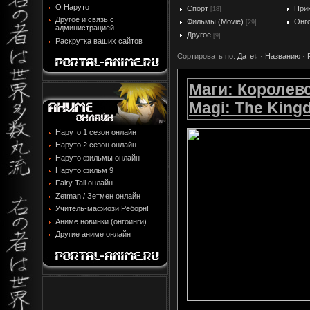
О Наруто
Спорт
При
[18]
Другое и связь с
Фильмы (Movie)
Онг
[29]
администрацией
Другое
[9]
Раскрутка ваших сайтов
Сортировать по
:
Дате
·
Названию
·
Маги: Королевс
Magi: The King
Наруто 1 сезон онлайн
Наруто 2 сезон онлайн
Наруто фильмы онлайн
Наруто фильм 9
Fairy Tail онлайн
Zetman / Зетмен онлайн
Учитель-мафиози Реборн!
Аниме новинки (онгоинги)
Другие аниме онлайн