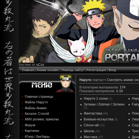
Хостинг от
uCoz
Главная
|
Аниме онлайн
|
Помощь сайту!
|
Регистрация
|
Вход
Наруто
портал »
Cмотреть аниме он
В категории материалов
:
174
Показано материалов
:
1-10
Главная страница
Наруто 1 сезон
Нару
[1]
Файлы Наруто
Зетман / Zetman / Зетмен
Fair
Файлы Аниме
[1]
Фантастика
Пов
Каталог Статей
[64]
Боевые-исскуства
Ужа
AMV ролики, приколы
[9]
Форум
Сёнэн-ай
Сед
[15]
Картинки
Школа
Три
[46]
Юзер / Бигбары
Мистика
Дра
[97]