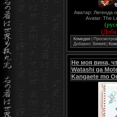
Аватар: Легенда о
Avatar: The L
(рус
(Доба
Комедия
| Просмотров:
Добавил:
Simont
|
Ком
Не моя вина, чт
Watashi ga Mot
Kangaete mo Om