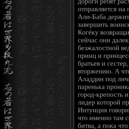
дороги ребят ра
отправляется на 
Али-Баба держит
завершить воинс
Когёку возвраща
сейчас они далек
безжалостной ве
принц и принцес
братьев и сестер
вторжению. А чт
Аладдин под лич
паренька проник
город-крепость 
лидер которой п
Интуиция говори
что именно там 
битва, а пока что