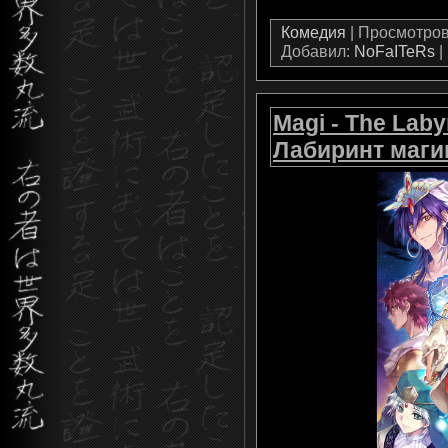
Комедия
| Просмотров:
Добавил:
NoFaITeRs
|
Magi - The Labyr
Лабиринт маги