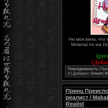
Не моя вина, что 
Motenai no wa D
(рус
(Добав
Повседневность
| Про
0 | Добавил:
Simont
|
К
Принц Преиспо
реалист / Makai
Realist