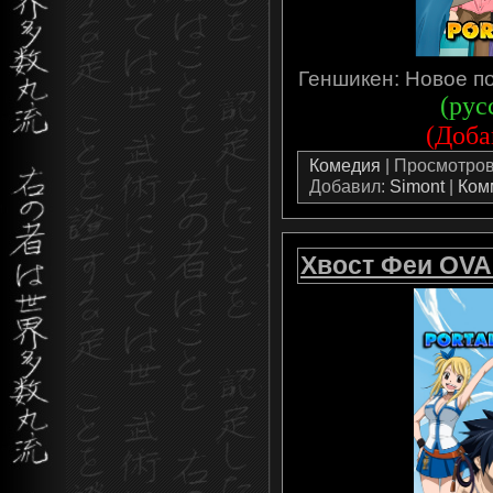
Геншикен: Новое по
(рус
(Доба
Комедия
| Просмотров:
Добавил:
Simont
|
Ком
Хвост Феи OVA 0