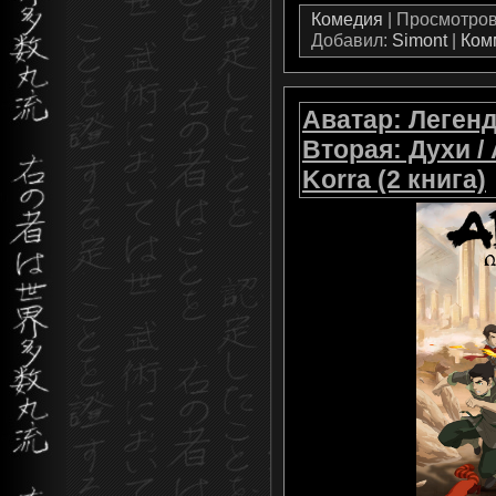
Комедия
| Просмотров:
Добавил:
Simont
|
Ком
Аватар: Легенд
Вторая: Духи / 
Korra (2 книга)