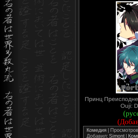
Принц Преисподней
Ouji: 
(рус
(Добав
Комедия
| Просмотров:
Добавил:
Simont
|
Ком