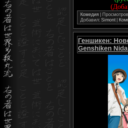
(Доба
Комедия
| Просмотров:
Добавил:
Simont
|
Ком
Геншикен: Ново
Genshiken Nid