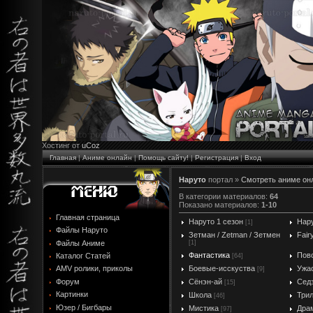
Хостинг от
uCoz
Главная
|
Аниме онлайн
|
Помощь сайту!
|
Регистрация
|
Вход
Наруто
портал »
Cмотреть аниме он
В категории материалов
:
64
Показано материалов
:
1-10
Главная страница
Наруто 1 сезон
Нару
[1]
Файлы Наруто
Зетман / Zetman / Зетмен
Fair
Файлы Аниме
[1]
Фантастика
Пов
Каталог Статей
[64]
Боевые-исскуства
Ужа
AMV ролики, приколы
[9]
Форум
Сёнэн-ай
Сед
[15]
Картинки
Школа
Три
[46]
Юзер / Бигбары
Мистика
Дра
[97]