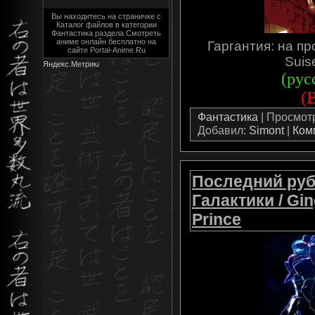
Вы находитесь на страничке с
Каталог файлов в категории
Фантастика раздела Cмотреть
аниме онлайн бесплатно на
Гаргантия: на пр
сайте Portal-Anime.Ru
Suis
(рус
(
Фантастика
| Просмотро
Добавил:
Simont
|
Ком
Последний руб
Галактики / Gin
Prince