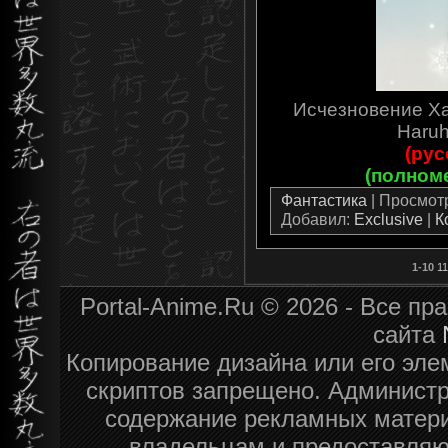
Исчезновение Ха
Haruh
(рус
(полном
Фантастика
| Просмотро
Добавил:
Exclusive
|
К
1-10
11
Portal-Anime.Ru © 2026 - Все п
сайта
Копирование дизайна или его эле
скриптов запрещено. Администра
содержание рекламных матери
владельцам и предоставляю