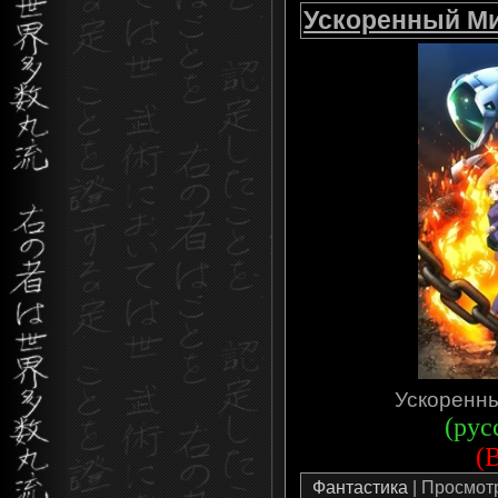
Ускоренный Мир
Ускоренны
(рус
(
Фантастика
| Просмотро