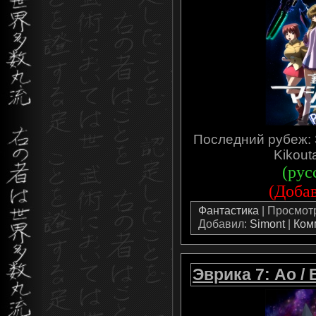
Последний рубеж: 
Kikouta
(рус
(Добав
Фантастика
| Просмотро
Добавил:
Simont
|
Ком
Эврика 7: Ао /