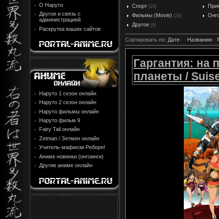
О Наруто
Спорт
При
[18]
Другое и связь с
Фильмы (Movie)
Онг
[29]
администрацией
Другое
[9]
Раскрутка ваших сайтов
Сортировать по
:
Дате
·
Названию
·
Гаргантия: на 
планеты / Suise
Наруто 1 сезон онлайн
Наруто 2 сезон онлайн
Наруто фильмы онлайн
Наруто фильм 9
Fairy Tail онлайн
Zetman / Зетмен онлайн
Учитель-мафиози Реборн!
Аниме новинки (онгоинги)
Другие аниме онлайн