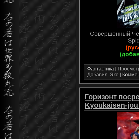
Совершенный Чело
Spi
(рус
(добав
Фантастика
| Просмотро
Добавил:
Эко
|
Коммен
Горизонт посре
Kyoukaisen-jou