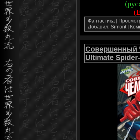
(рус
(
Фантастика
| Просмотро
Добавил:
Simont
|
Ком
Совершенный Ч
Ultimate Spider