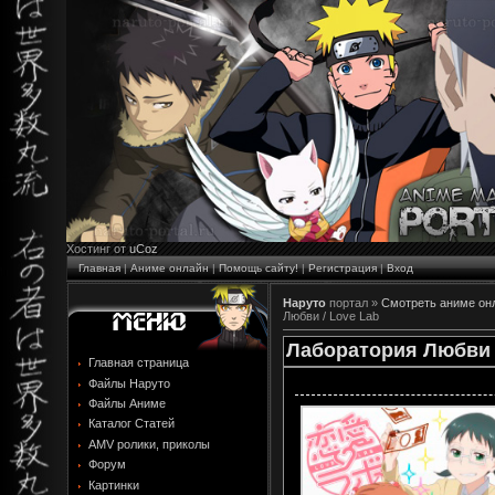
Хостинг от
uCoz
Главная
|
Аниме онлайн
|
Помощь сайту!
|
Регистрация
|
Вход
Наруто
портал »
Cмотреть аниме он
Любви / Love Lab
Лаборатория Любви 
Главная страница
Файлы Наруто
Файлы Аниме
Каталог Статей
AMV ролики, приколы
Форум
Картинки