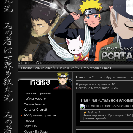
Хостинг от
uCoz
Главная
|
Аниме онлайн
|
Помощь сайту!
|
Регистрация
|
Вход
Главная
»
Статьи
» Другие аниме ста
В разделе материалов
:
94
Показано материалов
:
1-25
Главная страница
Файлы Наруто
Ран Фан (Стальной алхими
Файлы Аниме
Каталог Статей
AMV ролики, приколы
Аниме персонажи
|
Просмотров:
2780
|
Комментарии (0)
Форум
Картинки
Юзер / Бигбары