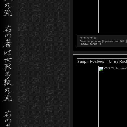
Аниме персонажи
|
Просмотров:
3236
|
Комментарии (0)
Уинри Рокбелл / Uinry Roc