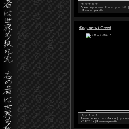
Аниме персонажи
|
Просмотров:
1738
|
Комментарии (0)
Жадность / Greed
Аниме техники, способности
|
Просмот
22.12.2012
|
Комментарии (0)