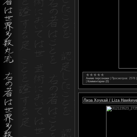
Аниме персонажи
|
Просмотров:
2578
|
Комментарии (0)
Лиза Хоукай / Liza Hawkey