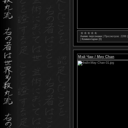
Аниме персонажи
|
Просмотров:
2288
|
Комментарии (0)
Мэй Чан / Mey Chan