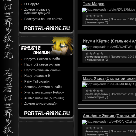
Тим Марко
О Наруто
Другое и связь с
администрацией
Раскрутка ваших сайтов
Аниме персонажи
|
Просмотров:
1900
|
Комментарии (0)
Изуми Кёртис (Стальной а
Аниме персонажи
|
Просмотров:
3042
Наруто 1 сезон онлайн
|
Комментарии (0)
Наруто 2 сезон онлайн
Наруто фильмы онлайн
Наруто фильм 9
Маэс Хьюз (Стальной алхи
Fairy Tail онлайн
Zetman / Зетмен онлайн
Учитель-мафиози Реборн!
Аниме персонажи
|
Просмотров:
2892
|
Комментарии (0)
Аниме новинки (онгоинги)
Другие аниме онлайн
Альфонс Элрик (Стальной
Аниме персонажи
|
Просмотров:
2254
|
Комментарии (0)