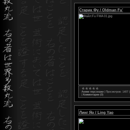
Старик Фу / Oldman Fu'
Аниме персонажи
|
Просмотров:
1407
|
Комментарии (0)
Линг Яо / Ling Yao