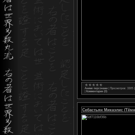
Аниме персонажи
|
Просмотров:
3305
|
Комментарии (0)
Себастьян Микаэлис (Тём