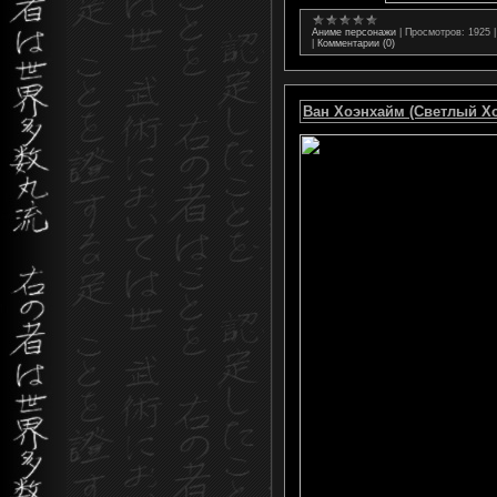
Аниме персонажи
|
Просмотров:
1925
|
Комментарии (0)
Ван Хоэнхайм (Светлый Х