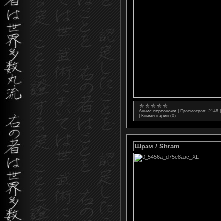
Аниме персонажи
|
Просмотров:
2148
|
Комментарии (0)
Шрам / Shram