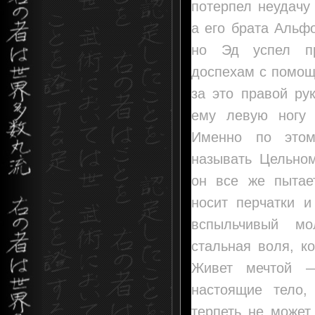
потерпел неудачу
а его брата Альф
но Эд успел пр
доспехам с помощ
за это правой ру
ему левую ногу 
Именно по этом
называть Цельном
он все же пытае
носит перчатки 
вспыльчивый мо
стальная воля, к
Живет мечтой —
настоящие тело,
терпеть не может