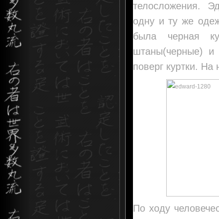
телосложения. Э
одну и ту же одеж
была черная ку
штаны(черные) и
поверг куртки. На
По ходу человече