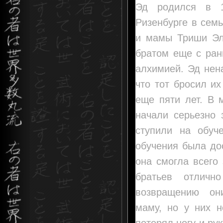
Эд родился в 
Ризенбурге в сем
и мамы Триши Эл
братом еще с ран
алхимией. Эд нен
что тот бросил и
еще пяти лет. В 
начали серьезно 
ступили на обуч
обучения была до
она смогла всего
братьев отличн
возвращению он
маму, но у них н
потерял ногу и ру