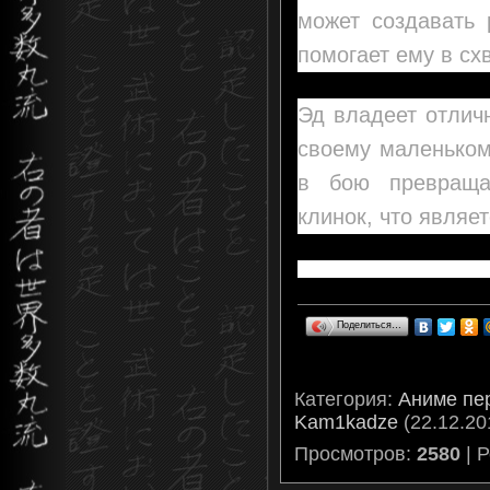
может создавать 
помогает ему в сх
Эд владеет отлич
своему маленьком
в бою превраща
клинок, что являе
Поделиться…
Категория
:
Аниме пе
Kam1kadze
(22.12.20
Просмотров
:
2580
|
Р