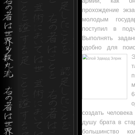
армии, как о
прохождение экз
молодым госуда
поступил в под
Выполнять зада
удобно для пои
т
п
м
создать человека
душу брата в ста
большинство ко