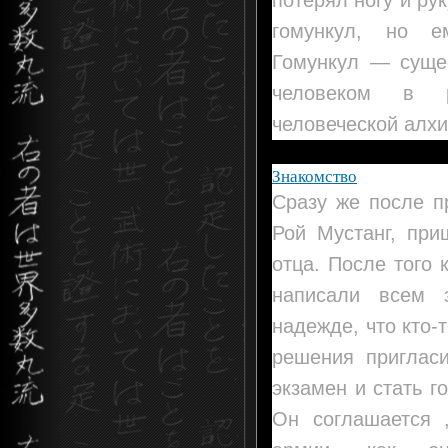
гомункул, но 
Гомункул — сущес
человеком в р
человеческой алх
Знакомство
Сразу же после п
Рой Мустанг, при
отца. После того 
написали всем 
надежде, что кто-
решения пригласи
экзамен и стать 
Он соглашается 