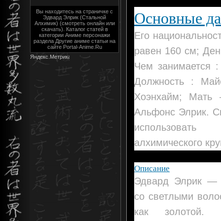
Основные д
Вы находитесь на страничке с
Эдвард Элрик (Стальной
Алхимик) (смотреть онлайн или
скачать). Каталог статей в
Его национальност
категории Аниме персонажи
раздела Другие аниме статьи на
сайте Portal-Anime.Ru
равен 160 см; Ден
Чем занимается :
Должность : Ма
Хоэнхайм; Мать
Альфонс Элрик. С
использовать
алхимического кру
Описание
Эдвард Элрик — 
со светлыми воло
как золотой. 