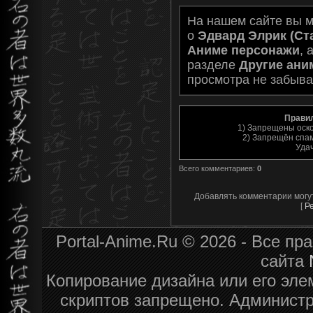
На нашем сайте вы 
о
Эдвард Элрик (Ст
Аниме персонажи
, 
разделе
Другие ани
просмотра не забыва
Прави
1) Запрещены оск
2) Запрещён спам
Уда
Всего комментариев
:
0
Добавлять комментарии могу
[
Р
Portal-Anime.Ru © 2026 - Все п
сайта
Копирование дизайна или его эле
скриптов запрещено. Администра