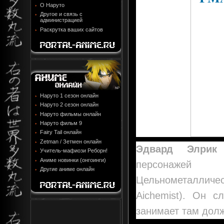
О Наруто
Другое и связь с
администрацией
Раскрутка ваших сайтов
Наруто 1 сезон онлайн
Наруто 2 сезон онлайн
Наруто фильмы онлайн
Наруто фильм 9
Fairy Tail онлайн
Zetman / Зетмен онлайн
Эдвард Элрик
Учитель-мафиози Реборн!
Аниме новинки (онгоинги)
персонаже
Другие аниме онлайн
Цельнометаллич
Aichemist). Он с
занимает там дол