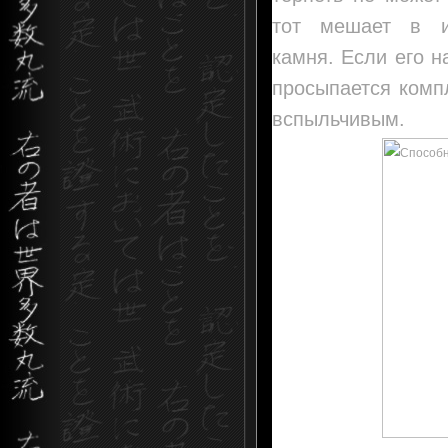
тот мешает в и
камня. Если его н
просыпается комп
вспыльчивым.