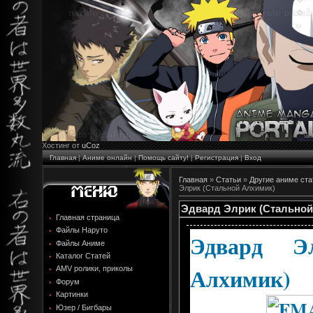
Хостинг от
uCoz
Главная
|
Аниме онлайн
|
Помощь сайту!
|
Регистрация
|
Вход
Главная
»
Статьи
»
Другие аниме ста
Элрик (Стальной Алхимик)
Эдвард Элрик (Стальной
Главная страница
Файлы Наруто
Эдвард Э
Файлы Аниме
Каталог Статей
Алхимик)
AMV ролики, приколы
Форум
Картинки
Юзер / Бигбары